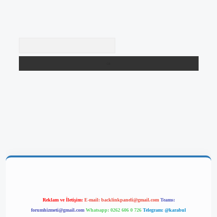
Arama
etgir.net/
betexper yeni giriş
Reklam ve İletişim:
E-mail:
backlinkpaneli@gmail.com
Teams:
forumhizmeti@gmail.com
Whatsapp: 0262 606 0 726
Telegram: @karabul