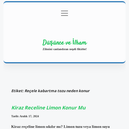
menüyü
Anasayfa
Gizlilik Politikası
Yasal Uyarı
aç
Hakkımızda
Düşünce ve İlham
Zihnini canlandıran neşeli fikirler!
Etiket:
Reçele kabartma tozu neden konur
Kiraz Receline Limon Konur Mu
Tarih: Aralık 17, 2024
Kiraz reçeline limon sıkılır mı? Limon tuzu veya limon suyu