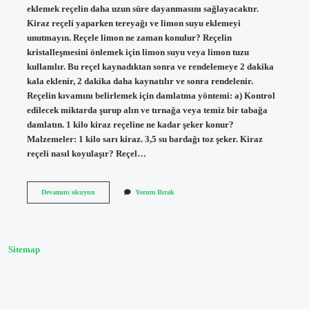
eklemek reçelin daha uzun süre dayanmasını sağlayacaktır.
Kiraz reçeli yaparken tereyağı ve limon suyu eklemeyi
unutmayın. Reçele limon ne zaman konulur? Reçelin
kristalleşmesini önlemek için limon suyu veya limon tuzu
kullanılır. Bu reçel kaynadıktan sonra ve rendelemeye 2 dakika
kala eklenir, 2 dakika daha kaynatılır ve sonra rendelenir.
Reçelin kıvamını belirlemek için damlatma yöntemi: a) Kontrol
edilecek miktarda şurup alın ve tırnağa veya temiz bir tabağa
damlatın. 1 kilo kiraz reçeline ne kadar şeker konur?
Malzemeler: 1 kilo sarı kiraz. 3,5 su bardağı toz şeker. Kiraz
reçeli nasıl koyulaşır? Reçel…
Kiraz
Devamını okuyun
Yorum Bırak
Receline
Limon
Konur
Mu
Sitemap