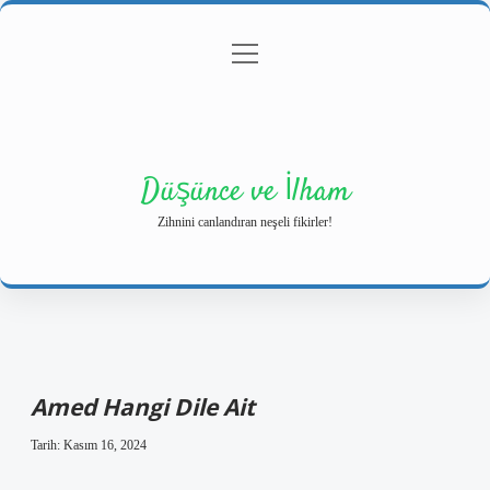
menüyü
Anasayfa
Gizlilik Politikası
Yasal Uyarı
aç
Hakkımızda
Düşünce ve İlham
Zihnini canlandıran neşeli fikirler!
Amed Hangi Dile Ait
Tarih: Kasım 16, 2024