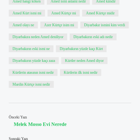
Amed hangi köken
Amed ismi anlami nedir
Amed kimdir
Amed Kürt ismi mi
Amed Kürtçe mi
Amed Kürtçe midir
Amed olayı ne
Azer Kürtçe isim mi
Diyarbakır ismini kim verdi
Diyarbakıra neden Amed deniliyor
Diyarbakırın eski adı nedir
Diyarbakırın eski ismi ne
Diyarbakırın yüzde kaçı Kürt
Diyarbakırın yüzde kaçı zaza
Kürtler neden Amed diyor
Kürtlerin atasının ismi nedir
Kürtlerin ilk ismi nedir
Mardin Kürtçe ismi nedir
Önceki Yazı
Melek Mosso Evi Nerede
Sonraki Yazı