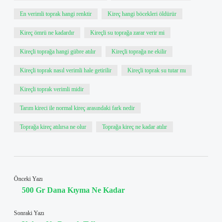
En verimli toprak hangi renktir
Kireç hangi böcekleri öldürür
Kireç ömrü ne kadardır
Kireçli su toprağa zarar verir mi
Kireçli toprağa hangi gübre atılır
Kireçli toprağa ne ekilir
Kireçli toprak nasıl verimli hale getirilir
Kireçli toprak su tutar mı
Kireçli toprak verimli midir
Tarım kireci ile normal kireç arasındaki fark nedir
Toprağa kireç atılırsa ne olur
Toprağa kireç ne kadar atılır
Önceki Yazı
500 Gr Dana Kıyma Ne Kadar
Sonraki Yazı