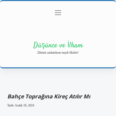
menüyü
Anasayfa
Gizlilik Politikası
Yasal Uyarı
aç
Hakkımızda
Düşünce ve İlham
Zihnini canlandıran neşeli fikirler!
Bahçe Toprağına Kireç Atılır Mı
Tarih: Aralık 18, 2024