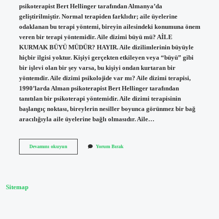
psikoterapist Bert Hellinger tarafından Almanya’da
geliştirilmiştir. Normal terapiden farklıdır; aile üyelerine
odaklanan bu terapi yöntemi, bireyin ailesindeki konumuna önem
veren bir terapi yöntemidir. Aile dizimi büyü mü? AİLE
KURMAK BÜYÜ MÜDÜR? HAYIR. Aile dizilimlerinin büyüyle
hiçbir ilgisi yoktur. Kişiyi gerçekten etkileyen veya “büyü” gibi
bir işlevi olan bir şey varsa, bu kişiyi ondan kurtaran bir
yöntemdir. Aile dizimi psikolojide var mı? Aile dizimi terapisi,
1990’larda Alman psikoterapist Bert Hellinger tarafından
tanıtılan bir psikoterapi yöntemidir. Aile dizimi terapisinin
başlangıç ​​noktası, bireylerin nesiller boyunca görünmez bir bağ
aracılığıyla aile üyelerine bağlı olmasıdır. Aile…
Aile
Devamını okuyun
Yorum Bırak
Dizimi
Ne
Zaman
Ortaya
Çıktı
Sitemap