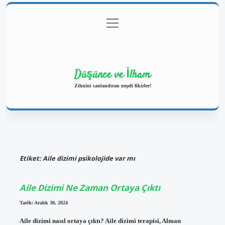
menüyü
Anasayfa
Gizlilik Politikası
Yasal Uyarı
aç
Hakkımızda
Düşünce ve İlham
Zihnini canlandıran neşeli fikirler!
Etiket:
Aile dizimi psikolojide var mı
Aile Dizimi Ne Zaman Ortaya Çıktı
Tarih: Aralık 30, 2024
Aile dizimi nasıl ortaya çıktı? Aile dizimi terapisi, Alman