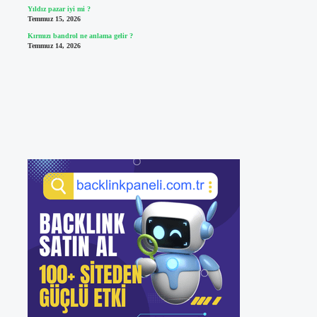
Yıldız pazar iyi mi ?
Temmuz 15, 2026
Kırmızı bandrol ne anlama gelir ?
Temmuz 14, 2026