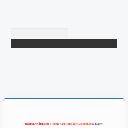
Arama
giriş
Reklam ve İletişim:
E-mail:
backlinkpaneli@gmail.com
Teams: