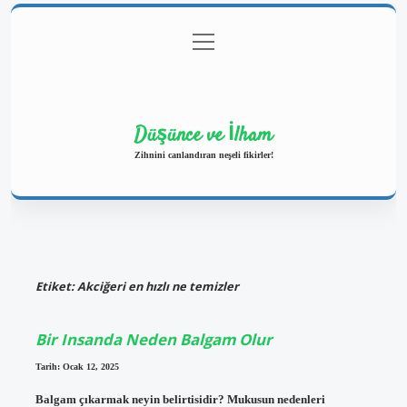
menüyü
Anasayfa
Gizlilik Politikası
Yasal Uyarı
aç
Hakkımızda
Düşünce ve İlham
Zihnini canlandıran neşeli fikirler!
Etiket:
Akciğeri en hızlı ne temizler
Bir Insanda Neden Balgam Olur
Tarih: Ocak 12, 2025
Balgam çıkarmak neyin belirtisidir? Mukusun nedenleri