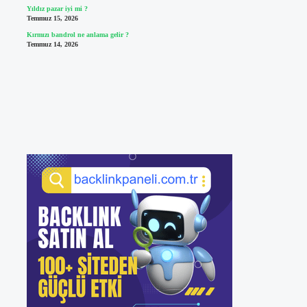
Yıldız pazar iyi mi ?
Temmuz 15, 2026
Kırmızı bandrol ne anlama gelir ?
Temmuz 14, 2026