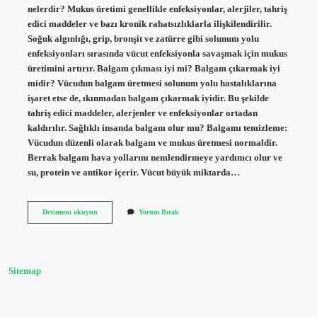
nelerdir? Mukus üretimi genellikle enfeksiyonlar, alerjiler, tahriş
edici maddeler ve bazı kronik rahatsızlıklarla ilişkilendirilir.
Soğuk algınlığı, grip, bronşit ve zatürre gibi solunum yolu
enfeksiyonları sırasında vücut enfeksiyonla savaşmak için mukus
üretimini artırır. Balgam çıkması iyi mi? Balgam çıkarmak iyi
midir? Vücudun balgam üretmesi solunum yolu hastalıklarına
işaret etse de, ıkınmadan balgam çıkarmak iyidir. Bu şekilde
tahriş edici maddeler, alerjenler ve enfeksiyonlar ortadan
kaldırılır. Sağlıklı insanda balgam olur mu? Balgamı temizleme:
Vücudun düzenli olarak balgam ve mukus üretmesi normaldir.
Berrak balgam hava yollarını nemlendirmeye yardımcı olur ve
su, protein ve antikor içerir. Vücut büyük miktarda…
Bir
Devamını okuyun
Yorum Bırak
Insanda
Neden
Balgam
Olur
Sitemap