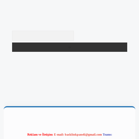
Arama
lbetgir.net/
betexper yeni giriş
Reklam ve İletişim:
E-mail:
backlinkpaneli@gmail.com
Teams: