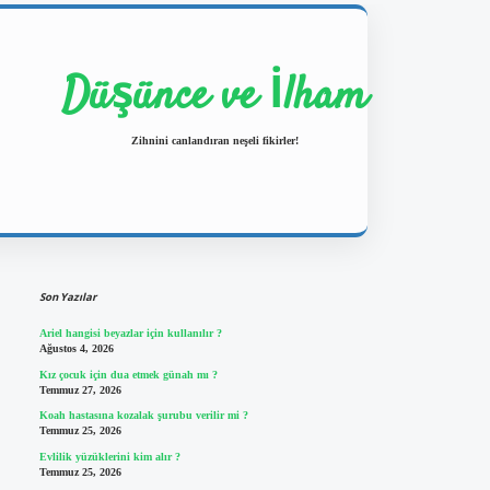
Düşünce ve İlham
Zihnini canlandıran neşeli fikirler!
Sidebar
https://ilbetgir.net/
betexper yeni gi
Son Yazılar
Ariel hangisi beyazlar için kullanılır ?
Ağustos 4, 2026
Kız çocuk için dua etmek günah mı ?
Temmuz 27, 2026
Koah hastasına kozalak şurubu verilir mi ?
Temmuz 25, 2026
Evlilik yüzüklerini kim alır ?
Temmuz 25, 2026