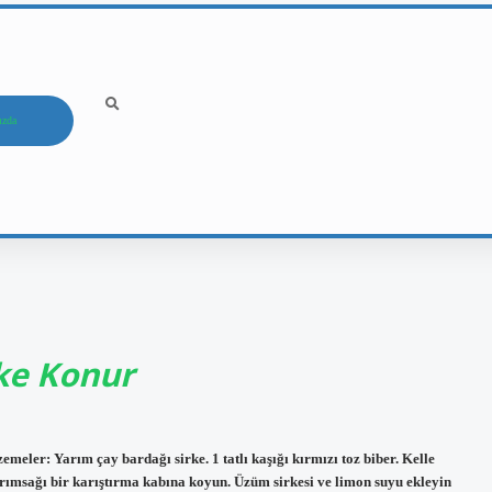
ızda
ke Konur
meler: Yarım çay bardağı sirke. 1 tatlı kaşığı kırmızı toz biber. Kelle
 sarımsağı bir karıştırma kabına koyun. Üzüm sirkesi ve limon suyu ekleyin