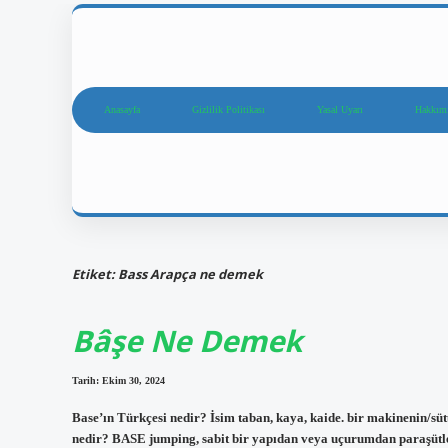
Anasayfa
Gizlilik Politikası
Yasal Uyarı
Hakkım
Etiket:
Bass Arapça ne demek
Bâşe Ne Demek
Tarih: Ekim 30, 2024
Base’ın Türkçesi nedir? İsim taban, kaya, kaide. bir makinenin/sütun
nedir? BASE jumping, sabit bir yapıdan veya uçurumdan paraşütle