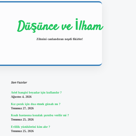
Düşünce ve İlham
Zihnini canlandıran neşeli fikirler!
Sidebar
https://ilbetgir.net/
betexper yeni giriş
Son Yazılar
Ariel hangisi beyazlar için kullanılır ?
Ağustos 4, 2026
Kız çocuk için dua etmek günah mı ?
Temmuz 27, 2026
Koah hastasına kozalak şurubu verilir mi ?
Temmuz 25, 2026
Evlilik yüzüklerini kim alır ?
Temmuz 25, 2026