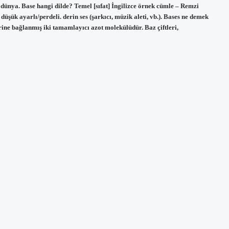
ve dünya. Base hangi dilde? Temel [sıfat] İngilizce örnek cümle – Remzi
düşük ayarlı/perdeli. derin ses (şarkıcı, müzik aleti, vb.). Bases ne demek
irine bağlanmış iki tamamlayıcı azot molekülüdür. Baz çiftleri,