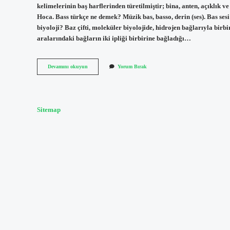
kelimelerinin baş harflerinden türetilmiştir; bina, anten, açıklık 
Hoca. Bass türkçe ne demek? Müzik bas, basso, derin (ses). Bas sesi 
biyoloji? Baz çifti, moleküler biyolojide, hidrojen bağlarıyla birb
aralarındaki bağların iki ipliği birbirine bağladığı…
Bâşe
Devamını okuyun
Yorum Bırak
Ne
Demek
Sitemap