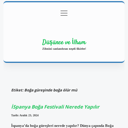
menüyü
Anasayfa
Gizlilik Politikası
Yasal Uyarı
aç
Hakkımızda
Düşünce ve İlham
Zihnini canlandıran neşeli fikirler!
Etiket:
Boğa güreşinde boğa ölür mü
İSpanya Boğa Festivali Nerede Yapılır
Tarih: Aralık 23, 2024
İspanya’da boğa güreşleri nerede yapılır? Dünya çapında Boğa