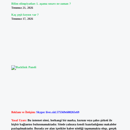
Bilim olimpiyatları 1. aşama sınavı ne zaman ?
Temmuz 21, 2026
Kaç çeşit koyun var ?
Temmuz 17, 2026
Reklam ve İletişim:
Skype: live:.cid.575569c608265c69
Yasal Uyarı:
Bu internet sitesi, herhangi bir marka, kurum veya şahıs şirketi ile
hiçbir bağlantısı bulunmamaktadır. Sitede yalnızca kendi hazırladığımız makaleler
paylaşılmaktadır. Burada yer alan içerikler haber niteliği taşımamakta olup, gerçek