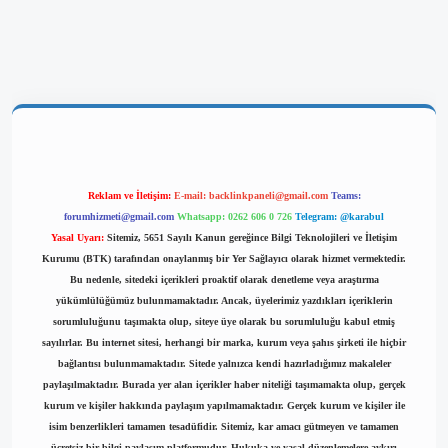
riş
Reklam ve İletişim:
E-mail:
backlinkpaneli@gmail.com
Teams:
forumhizmeti@gmail.com
Whatsapp: 0262 606 0 726
Telegram: @karabul
Yasal Uyarı:
Sitemiz, 5651 Sayılı Kanun gereğince Bilgi Teknolojileri ve İletişim
Kurumu (BTK) tarafından onaylanmış bir Yer Sağlayıcı olarak hizmet vermektedir.
Bu nedenle, sitedeki içerikleri proaktif olarak denetleme veya araştırma
yükümlülüğümüz bulunmamaktadır. Ancak, üyelerimiz yazdıkları içeriklerin
sorumluluğunu taşımakta olup, siteye üye olarak bu sorumluluğu kabul etmiş
sayılırlar. Bu internet sitesi, herhangi bir marka, kurum veya şahıs şirketi ile hiçbir
bağlantısı bulunmamaktadır. Sitede yalnızca kendi hazırladığımız makaleler
paylaşılmaktadır. Burada yer alan içerikler haber niteliği taşımamakta olup, gerçek
kurum ve kişiler hakkında paylaşım yapılmamaktadır. Gerçek kurum ve kişiler ile
isim benzerlikleri tamamen tesadüfidir. Sitemiz, kar amacı gütmeyen ve tamamen
ücretsiz bir bilgi paylaşım platformudur. Hukuka ve yasal düzenlemelere aykırı