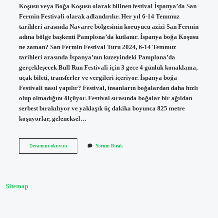
Koşusu veya Boğa Koşusu olarak bilinen festival İspanya’da San
Fermin Festivali olarak adlandırılır. Her yıl 6-14 Temmuz
tarihleri ​​arasında Navarre bölgesinin koruyucu azizi San Fermin
adına bölge başkenti Pamplona’da kutlanır. İspanya boğa Koşusu
ne zaman? San Fermin Festival Turu 2024, 6-14 Temmuz
tarihleri ​​arasında İspanya’nın kuzeyindeki Pamplona’da
gerçekleşecek Bull Run Festivali için 3 gece 4 günlük konaklama,
uçak bileti, transferler ve vergileri içeriyor. İspanya boğa
Festivali nasıl yapılır? Festival, insanların boğalardan daha hızlı
olup olmadığını ölçüyor. Festival sırasında boğalar bir ağıldan
serbest bırakılıyor ve yaklaşık üç dakika boyunca 825 metre
koşuyorlar, geleneksel…
İSpanya
Devamını okuyun
Yorum Bırak
Boğa
Festivali
Nerede
Yapılır
Sitemap