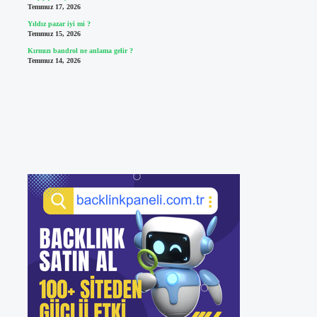
Temmuz 17, 2026
Yıldız pazar iyi mi ?
Temmuz 15, 2026
Kırmızı bandrol ne anlama gelir ?
Temmuz 14, 2026