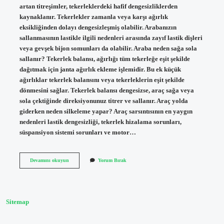
artan titreşimler, tekerleklerdeki hafif dengesizliklerden
kaynaklanır. Tekerlekler zamanla veya karşı ağırlık
eksikliğinden dolayı dengesizleşmiş olabilir. Arabanızın
sallanmasının lastikle ilgili nedenleri arasında zayıf lastik dişleri
veya gevşek bijon somunları da olabilir. Araba neden sağa sola
sallanır? Tekerlek balansı, ağırlığı tüm tekerleğe eşit şekilde
dağıtmak için janta ağırlık ekleme işlemidir. Bu ek küçük
ağırlıklar tekerlek balansını veya tekerleklerin eşit şekilde
dönmesini sağlar. Tekerlek balansı dengesizse, araç sağa veya
sola çektiğinde direksiyonunuz titrer ve sallanır. Araç yolda
giderken neden silkeleme yapar? Araç sarsıntısının en yaygın
nedenleri lastik dengesizliği, tekerlek hizalama sorunları,
süspansiyon sistemi sorunları ve motor…
Araba
Devamını okuyun
Yorum Bırak
Yolda
Giderken
Neden
Sallanıyor
Sitemap