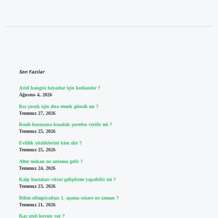
Sidebar
Son Yazılar
Ariel hangisi beyazlar için kullanılır ?
Ağustos 4, 2026
Kız çocuk için dua etmek günah mı ?
Temmuz 27, 2026
Koah hastasına kozalak şurubu verilir mi ?
Temmuz 25, 2026
Evlilik yüzüklerini kim alır ?
Temmuz 25, 2026
After mekan ne anlama gelir ?
Temmuz 24, 2026
Kalp hastaları vücut geliştirme yapabilir mi ?
Temmuz 23, 2026
Bilim olimpiyatları 1. aşama sınavı ne zaman ?
Temmuz 21, 2026
Kaç çeşit koyun var ?