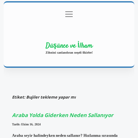
menüyü
Anasayfa
Gizlilik Politikası
Yasal Uyarı
aç
Hakkımızda
Düşünce ve İlham
Zihnini canlandıran neşeli fikirler!
Etiket:
Bujiler tekleme yapar mı
Araba Yolda Giderken Neden Sallanıyor
Tarih: Ekim 16, 2024
Araba seyir halindeyken neden sallanır? Hızlanma sırasında