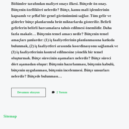
Bölümler tarafından maliyet onayı ilkesi. Bütçede ön onay.
Bütçenin özellikleri nelerdir? Bütçe, kamu mali işlemlerinin
kapsamlı ve şeffaf bir genel görünümünü sağlar. Tüm gelir ve
giderler bütçe planlarında brüt miktarlarda gösterilir. Belirli
gelirlerin belirli harcamalara tahsis edilmesi önemlidir. Daha
fazla makale… Bütçenin temel amacı nedir? Bütçenin temel
amaçları şunlardır: (1) iş faaliyetlerinin planlanmasına katkıda
bulunmak, (2) iş faaliyetleri arasında koordinasyonu sağlamak ve
(3) iş faaliyetlerinin kontrol edilmesine yönelik bir temel
oluşturmak. Bütçe sürecinin aşamaları nelerdir? Bütçe süreci
dört aşamadan oluşur: Bütçenin hazırlanması, bütçenin kabulü,
bütçenin uygulanması, bütçenin incelenmesi. Bütçe unsurları
nelerdir? Bütçede bulunması…
Bütçenin
Devamını okuyun
2 Yorum
Temel
Unsurları
Nelerdir
Sitemap