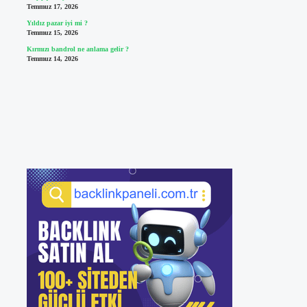
Temmuz 17, 2026
Yıldız pazar iyi mi ?
Temmuz 15, 2026
Kırmızı bandrol ne anlama gelir ?
Temmuz 14, 2026