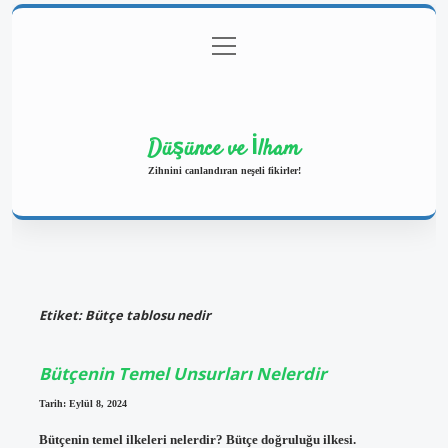
menüyü
Anasayfa
Gizlilik Politikası
Yasal Uyarı
aç
Hakkımızda
Düşünce ve İlham
Zihnini canlandıran neşeli fikirler!
Etiket:
Bütçe tablosu nedir
Bütçenin Temel Unsurları Nelerdir
Tarih: Eylül 8, 2024
Bütçenin temel ilkeleri nelerdir? Bütçe doğruluğu ilkesi.