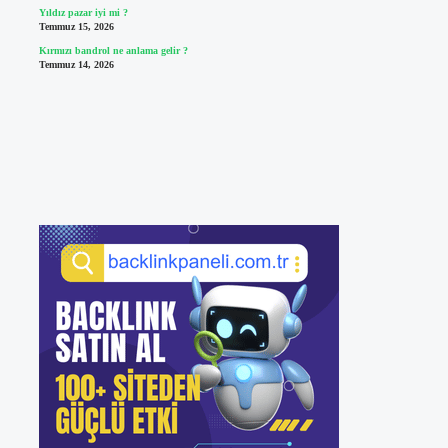
Yıldız pazar iyi mi ?
Temmuz 15, 2026
Kırmızı bandrol ne anlama gelir ?
Temmuz 14, 2026