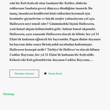
eski bir Kelt festivali olan Samhain’dir. Keltler, ölülerin
ruhlarının Samhain gecesi dünyaya döndüğüne inanırdı. Bu
inanç, insanların kendilerini kötü ruhlardan korumak için
kostümler giymelerine ve büyük ateşler yakmalarına yol açtı.
Halloween neyi temsil eder? Günümüzdeki biçimi Halloween,
yani kutsal akşam kelimesinden gelir. Anlamı kutsal akşamdır.
Halloween, aynı zamanda Halloween olarak da bilinir, her yıl 31
Ekim’de kutlanan eğlenceli bir bayramdır. Pagan dinine dayanan
bu bayram daha sonra Hristiyanlık tarafından kutlanmıştır.
Halloween konsepti nedir? Türkiye’de Hallowe’en olarak bilinen
Cadılar Bayramı, her yıl 31 Ekim’de kutlanan bir festivaldir.
Kökeni eski Kelt geleneklerine dayanan Cadılar Bayramı,…
Cadılar
Devamını okuyun
Yorum Bırak
Bayramında
Neden
Kostüm
Giyilir
Sitemap