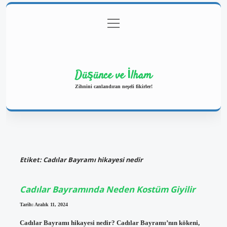
menüyü
Anasayfa
Gizlilik Politikası
Yasal Uyarı
aç
Hakkımızda
Düşünce ve İlham
Zihnini canlandıran neşeli fikirler!
Etiket:
Cadılar Bayramı hikayesi nedir
Cadılar Bayramında Neden Kostüm Giyilir
Tarih: Aralık 11, 2024
Cadılar Bayramı hikayesi nedir? Cadılar Bayramı’nın kökeni,