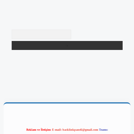
Arama
betgir.net/
betexper yeni giriş
Reklam ve İletişim:
E-mail:
backlinkpaneli@gmail.com
Teams: