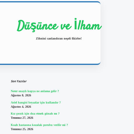
Düşünce ve İlham
Zihnini canlandıran neşeli fikirler!
Sidebar
https://ilbetgir.net/
betexper yeni giriş
Son Yazılar
Noter onaylı kopya ne anlama gelir ?
Ağustos 8, 2026
Ariel hangisi beyazlar için kullanılır ?
Ağustos 4, 2026
Kız çocuk için dua etmek günah mı ?
Temmuz 27, 2026
Koah hastasına kozalak şurubu verilir mi ?
Temmuz 25, 2026