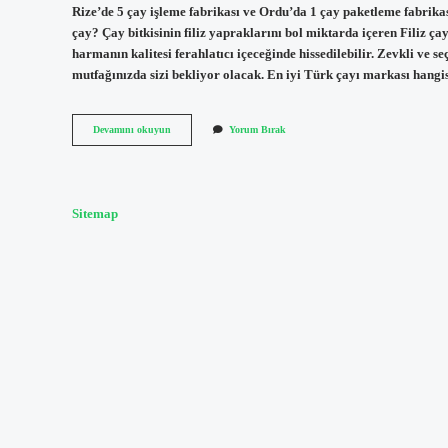
Rize’de 5 çay işleme fabrikası ve Ordu’da 1 çay paketleme fabrikası
çay? Çay bitkisinin filiz yapraklarını bol miktarda içeren Filiz ç
harmanın kalitesi ferahlatıcı içeceğinde hissedilebilir. Zevkli ve
mutfağınızda sizi bekliyor olacak. En iyi Türk çayı markası hang
Altın
Devamını okuyun
Yorum Bırak
Filiz
Çay
Nasıl
Sitemap