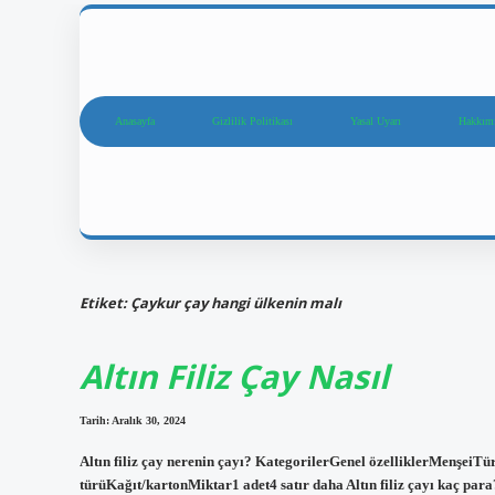
Anasayfa
Gizlilik Politikası
Yasal Uyarı
Hakkım
Etiket:
Çaykur çay hangi ülkenin malı
Altın Filiz Çay Nasıl
Tarih: Aralık 30, 2024
Altın filiz çay nerenin çayı? KategorilerGenel özelliklerMenşei
türüKağıt/kartonMiktar1 adet4 satır daha Altın filiz çayı kaç para