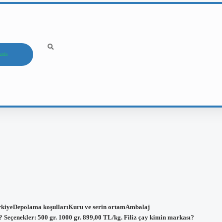
ızda
TürkiyeDepolama koşullarıKuru ve serin ortamAmbalaj
? Seçenekler: 500 gr. 1000 gr. 899,00 TL/kg. Filiz çay kimin markası?