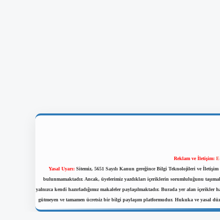
Reklam ve İletişim:
E
Yasal Uyarı:
Sitemiz, 5651 Sayılı Kanun gereğince Bilgi Teknolojileri ve İletiş
bulunmamaktadır. Ancak, üyelerimiz yazdıkları içeriklerin sorumluluğunu taşımakta
yalnızca kendi hazırladığımız makaleler paylaşılmaktadır. Burada yer alan içerikler 
gütmeyen ve tamamen ücretsiz bir bilgi paylaşım platformudur. Hukuka ve yasal dü