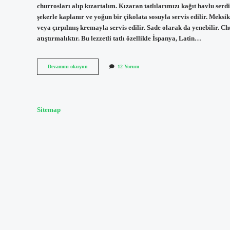
churrosları alıp kızartalım. Kızaran tatlılarımızı kağıt havlu se
şekerle kaplanır ve yoğun bir çikolata sosuyla servis edilir. Meks
veya çırpılmış kremayla servis edilir. Sade olarak da yenebilir. C
atıştırmalıktır. Bu lezzetli tatlı özellikle İspanya, Latin…
Churros
Devamını okuyun
12 Yorum
Firinda
Olur
Mu
Sitemap