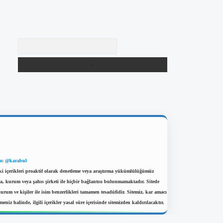
Arama
m: @karabul
eki içerikleri proaktif olarak denetleme veya araştırma yükümlülüğümüz
a, kurum veya şahıs şirketi ile hiçbir bağlantısı bulunmamaktadır. Sitede
um ve kişiler ile isim benzerlikleri tamamen tesadüfidir. Sitemiz, kar amacı
eniz halinde, ilgili içerikler yasal süre içerisinde sitemizden kaldırılacaktır.