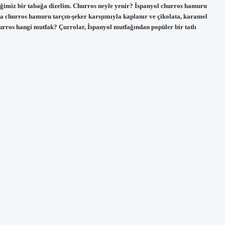
rdiğimiz bir tabağa dizelim. Churros neyle yenir? İspanyol churros hamuru
ika churros hamuru tarçın-şeker karışımıyla kaplanır ve çikolata, karamel
hurros hangi mutfak? Çurrolar, İspanyol mutfağından popüler bir tatlı