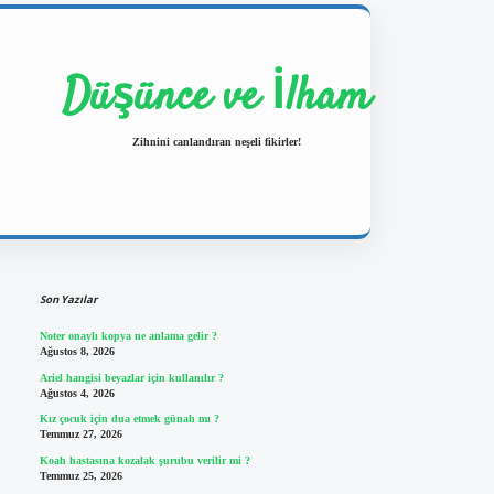
Düşünce ve İlham
Zihnini canlandıran neşeli fikirler!
Sidebar
https://ilbetgir.net/
betexper yeni gi
Son Yazılar
Noter onaylı kopya ne anlama gelir ?
Ağustos 8, 2026
Ariel hangisi beyazlar için kullanılır ?
Ağustos 4, 2026
Kız çocuk için dua etmek günah mı ?
Temmuz 27, 2026
Koah hastasına kozalak şurubu verilir mi ?
Temmuz 25, 2026