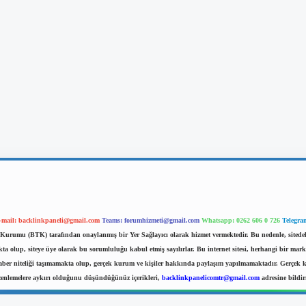
-mail:
backlinkpaneli@gmail.com
Teams:
forumhizmeti@gmail.com
Whatsapp: 0262 606 0 726
Telegra
im Kurumu (BTK) tarafından onaylanmış bir Yer Sağlayıcı olarak hizmet vermektedir. Bu nedenle, sited
 olup, siteye üye olarak bu sorumluluğu kabul etmiş sayılırlar. Bu internet sitesi, herhangi bir mark
haber niteliği taşımamakta olup, gerçek kurum ve kişiler hakkında paylaşım yapılmamaktadır. Gerçek kur
zenlemelere aykırı olduğunu düşündüğünüz içerikleri,
backlinkpanelicomtr@gmail.com
adresine bildirm