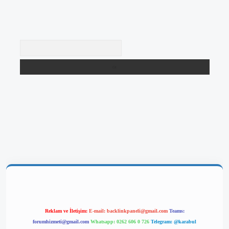
Arama
 giriş
Reklam ve İletişim:
E-mail:
backlinkpaneli@gmail.com
Teams:
forumhizmeti@gmail.com
Whatsapp: 0262 606 0 726
Telegram: @karabul