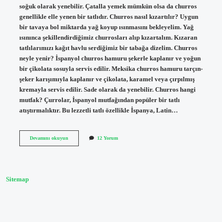
soğuk olarak yenebilir. Çatalla yemek mümkün olsa da churros
genellikle elle yenen bir tatlıdır. Churros nasıl kızartılır? Uygun
bir tavaya bol miktarda yağ koyup ısınmasını bekleyelim. Yağ
ısınınca şekillendirdiğimiz churrosları alıp kızartalım. Kızaran
tatlılarımızı kağıt havlu serdiğimiz bir tabağa dizelim. Churros
neyle yenir? İspanyol churros hamuru şekerle kaplanır ve yoğun
bir çikolata sosuyla servis edilir. Meksika churros hamuru tarçın-
şeker karışımıyla kaplanır ve çikolata, karamel veya çırpılmış
kremayla servis edilir. Sade olarak da yenebilir. Churros hangi
mutfak? Çurrolar, İspanyol mutfağından popüler bir tatlı
atıştırmalıktır. Bu lezzetli tatlı özellikle İspanya, Latin…
Churros
Devamını okuyun
12 Yorum
Firinda
Olur
Mu
Sitemap