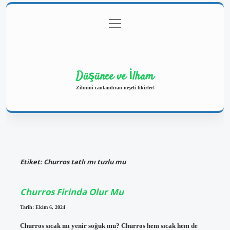
menüyü
Anasayfa
Gizlilik Politikası
Yasal Uyarı
aç
Hakkımızda
Düşünce ve İlham
Zihnini canlandıran neşeli fikirler!
Etiket:
Churros tatlı mı tuzlu mu
Churros Firinda Olur Mu
Tarih: Ekim 6, 2024
Churros sıcak mı yenir soğuk mu? Churros hem sıcak hem de