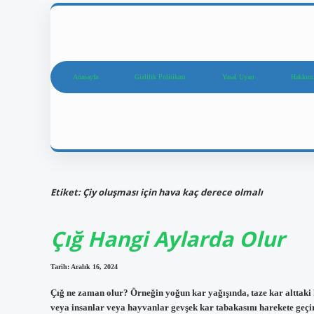
Anasayfa
Gizlilik Politikası
Yasal Uyarı
Hakkım
Etiket:
Çiy oluşması için hava kaç derece olmalı
Çığ Hangi Aylarda Olur
Tarih: Aralık 16, 2024
Çığ ne zaman olur? Örneğin yoğun kar yağışında, taze kar alttaki k
veya insanlar veya hayvanlar gevşek kar tabakasını harekete geçir