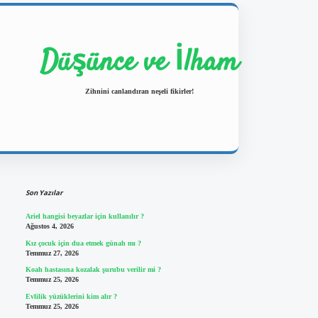
Düşünce ve İlham
Zihnini canlandıran neşeli fikirler!
Sidebar
https://ilbetgir.net/
betexper yeni 
Son Yazılar
Ariel hangisi beyazlar için kullanılır ?
Ağustos 4, 2026
Kız çocuk için dua etmek günah mı ?
Temmuz 27, 2026
Koah hastasına kozalak şurubu verilir mi ?
Temmuz 25, 2026
Evlilik yüzüklerini kim alır ?
Temmuz 25, 2026