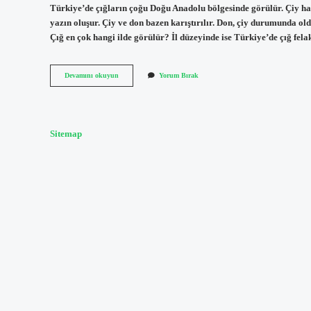
Türkiye’de çığların çoğu Doğu Anadolu bölgesinde görülür. Çiy ha
yazın oluşur. Çiy ve don bazen karıştırılır. Don, çiy durumunda o
Çığ en çok hangi ilde görülür? İl düzeyinde ise Türkiye’de çığ fela
Çığ
Devamını okuyun
Yorum Bırak
Hangi
Aylarda
Olur
Sitemap