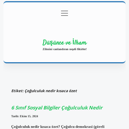
menüyü
Anasayfa
Gizlilik Politikası
Yasal Uyarı
aç
Hakkımızda
Düşünce ve İlham
Zihnini canlandıran neşeli fikirler!
Etiket:
Çoğulculuk nedir kısaca özet
6 Sınıf Sosyal Bilgiler Çoğulculuk Nedir
Tarih: Ekim 15, 2024
Çoğulculuk nedir kısaca özet? Çoğulcu demokrasi (göreli