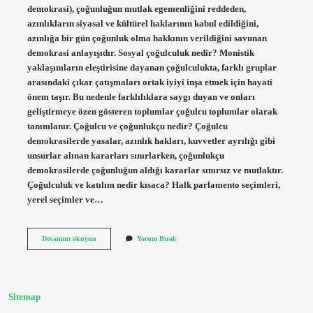
demokrasi), çoğunluğun mutlak egemenliğini reddeden,
azınlıkların siyasal ve kültürel haklarının kabul edildiğini,
azınlığa bir gün çoğunluk olma hakkının verildiğini savunan
demokrasi anlayışıdır. Sosyal çoğulculuk nedir? Monistik
yaklaşımların eleştirisine dayanan çoğulculukta, farklı gruplar
arasındaki çıkar çatışmaları ortak iyiyi inşa etmek için hayati
önem taşır. Bu nedenle farklılıklara saygı duyan ve onları
geliştirmeye özen gösteren toplumlar çoğulcu toplumlar olarak
tanımlanır. Çoğulcu ve çoğunlukçu nedir? Çoğulcu
demokrasilerde yasalar, azınlık hakları, kuvvetler ayrılığı gibi
unsurlar alınan kararları sınırlarken, çoğunlukçu
demokrasilerde çoğunluğun aldığı kararlar sınırsız ve mutlaktır.
Çoğulculuk ve katılım nedir kısaca? Halk parlamento seçimleri,
yerel seçimler ve…
6
Devamını okuyun
Yorum Bırak
Sınıf
Sosyal
Bilgiler
Çoğulculuk
Nedir
Sitemap