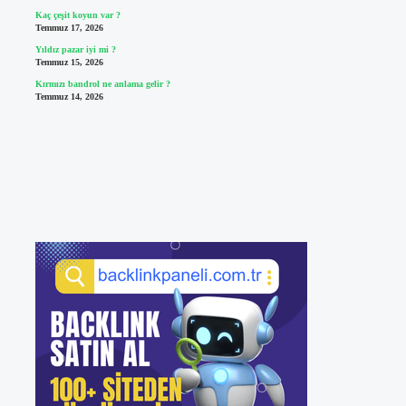
Kaç çeşit koyun var ?
Temmuz 17, 2026
Yıldız pazar iyi mi ?
Temmuz 15, 2026
Kırmızı bandrol ne anlama gelir ?
Temmuz 14, 2026