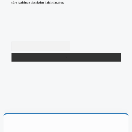
süre içerisinde sitemizden kaldırılacaktır.
Arama
betgir.net/
betexper yeni giriş