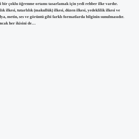
li bir çoklu öğrenme ortamı tasarlamak için yedi rehber ilke vardır.
 ilkesi, tutarlılık (makullük) ilkesi, düzen ilkesi, yedeklilik ilkesi ve
ya, metin, ses ve görüntü gibi farklı formatlarda bilginin sunulmasıdır.
ncak her ikisini de…