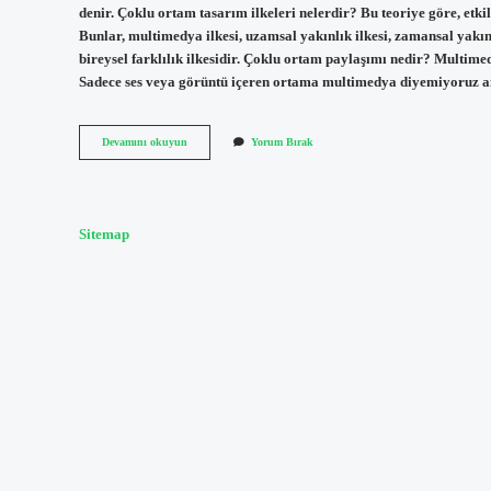
denir. Çoklu ortam tasarım ilkeleri nelerdir? Bu teoriye göre, etki
Bunlar, multimedya ilkesi, uzamsal yakınlık ilkesi, zamansal yakınlık
bireysel farklılık ilkesidir. Çoklu ortam paylaşımı nedir? Multimed
Sadece ses veya görüntü içeren ortama multimedya diyemiyoruz a
Çoklu
Devamını okuyun
Yorum Bırak
Ortam
Araçları
Nelerdir
Sitemap