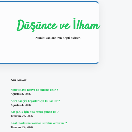
Düşünce ve İlham
Zihnini canlandıran neşeli fikirler!
Sidebar
https://ilbetgir.net/
betexper yeni giriş
Son Yazılar
Noter onaylı kopya ne anlama gelir ?
Ağustos 8, 2026
Ariel hangisi beyazlar için kullanılır ?
Ağustos 4, 2026
Kız çocuk için dua etmek günah mı ?
Temmuz 27, 2026
Koah hastasına kozalak şurubu verilir mi ?
Temmuz 25, 2026