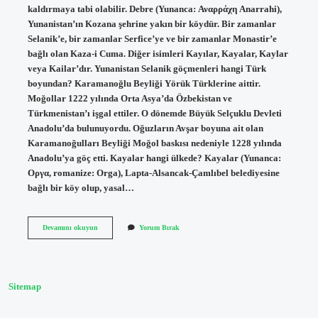
kaldırmaya tabi olabilir. Debre (Yunanca: Αναρράχη Anarrahi),
Yunanistan’ın Kozana şehrine yakın bir köydür. Bir zamanlar
Selanik’e, bir zamanlar Serfice’ye ve bir zamanlar Monastir’e
bağlı olan Kaza-i Cuma. Diğer isimleri Kayılar, Kayalar, Kaylar
veya Kailar’dır. Yunanistan Selanik göçmenleri hangi Türk
boyundan? Karamanoğlu Beyliği Yörük Türklerine aittir.
Moğollar 1222 yılında Orta Asya’da Özbekistan ve
Türkmenistan’ı işgal ettiler. O dönemde Büyük Selçuklu Devleti
Anadolu’da bulunuyordu. Oğuzların Avşar boyuna ait olan
Karamanoğulları Beyliği Moğol baskısı nedeniyle 1228 yılında
Anadolu’ya göç etti. Kayalar hangi ülkede? Kayalar (Yunanca:
Οργα, romanize: Orga), Lapta-Alsancak-Çamlıbel belediyesine
bağlı bir köy olup, yasal…
Selanik
Devamını okuyun
Yorum Bırak
Kayılar
Köyü
Nerede
Sitemap