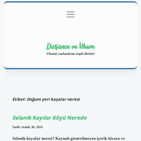
menüyü
Anasayfa
Gizlilik Politikası
Yasal Uyarı
aç
Hakkımızda
Düşünce ve İlham
Zihnini canlandıran neşeli fikirler!
Etiket:
Doğum yeri kayalar neresi
Selanik Kayılar Köyü Nerede
Tarih: Aralık 30, 2024
Selanik kayalar neresi? Kaynak gösterilmeyen içerik itiraza ve