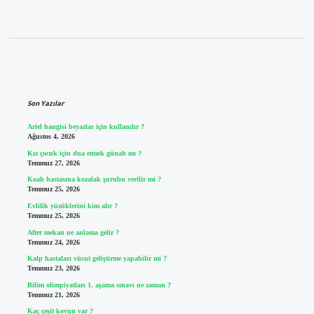
Sidebar
Son Yazılar
Ariel hangisi beyazlar için kullanılır ?
Ağustos 4, 2026
Kız çocuk için dua etmek günah mı ?
Temmuz 27, 2026
Koah hastasına kozalak şurubu verilir mi ?
Temmuz 25, 2026
Evlilik yüzüklerini kim alır ?
Temmuz 25, 2026
After mekan ne anlama gelir ?
Temmuz 24, 2026
Kalp hastaları vücut geliştirme yapabilir mi ?
Temmuz 23, 2026
Bilim olimpiyatları 1. aşama sınavı ne zaman ?
Temmuz 21, 2026
Kaç çeşit koyun var ?