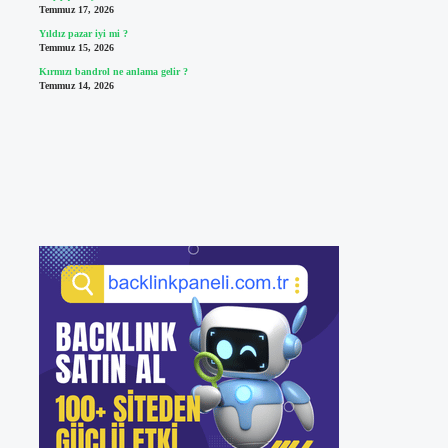
Temmuz 17, 2026
Yıldız pazar iyi mi ?
Temmuz 15, 2026
Kırmızı bandrol ne anlama gelir ?
Temmuz 14, 2026