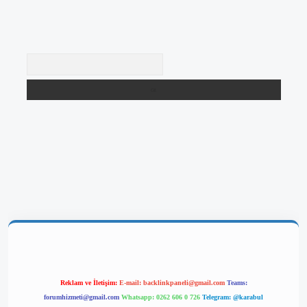
Arama
giriş
Reklam ve İletişim:
E-mail:
backlinkpaneli@gmail.com
Teams:
forumhizmeti@gmail.com
Whatsapp: 0262 606 0 726
Telegram: @karabul