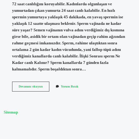
72 saat canlılığını koruyabilir. Kadınlarda olgunlaşan ve
yumurtadan çıkan yumurta 24 saat canlı kalabilir. En hızlı
spermin yumurtaya yaklaşık 45 dakikada, en yavaş spermin ise
yaklaşık 12 saatte ulaşması beklenir. Sperm vajinada ne kadar
süre yaşar? Semen vajinanın vulva adını verdiğimiz dış kısmına
girse bile, asidik bir ortam olan vajinadan geçip rahim ağzından
rahme geçmesi imkansızdır. Sperm, rahime ulaştıktan sonra
ortalama 2 gün kadar kadın vücudunda, yani fallop tüpü adını
verdiğimiz kanallarda canlı kalabilir. İlişki Sonrası sperm Ne
Kadar canlı Kalınır? Sperm kanallarda 7 günden fazla
kalmamalıdır. Sperm boşaldıktan sonra…
Sperm
Devamını okuyun
Yorum Bırak
Vajinada
Ne
Kadar
Süre
Canlı
Sitemap
Kalır