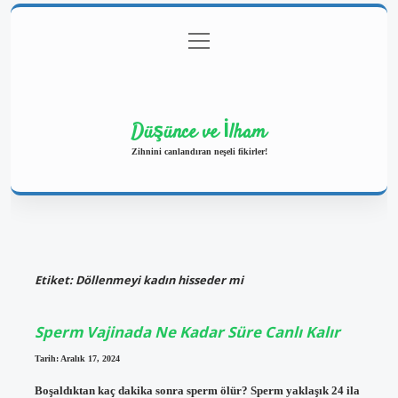
menüyü
Anasayfa
Gizlilik Politikası
Yasal Uyarı
aç
Hakkımızda
Düşünce ve İlham
Zihnini canlandıran neşeli fikirler!
Etiket:
Döllenmeyi kadın hisseder mi
Sperm Vajinada Ne Kadar Süre Canlı Kalır
Tarih: Aralık 17, 2024
Boşaldıktan kaç dakika sonra sperm ölür? Sperm yaklaşık 24 ila