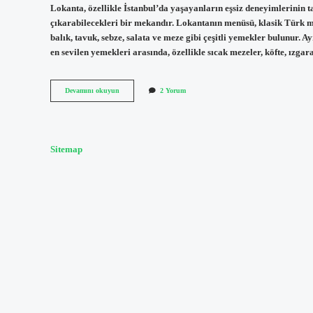
Lokanta, özellikle İstanbul’da yaşayanların eşsiz deneyimlerinin ta
çıkarabilecekleri bir mekandır. Lokantanın menüsü, klasik Türk mut
balık, tavuk, sebze, salata ve meze gibi çeşitli yemekler bulunur. 
en sevilen yemekleri arasında, özellikle sıcak mezeler, köfte, ızgar
Dilzade
Devamını okuyun
2 Yorum
ne
demek
Sitemap