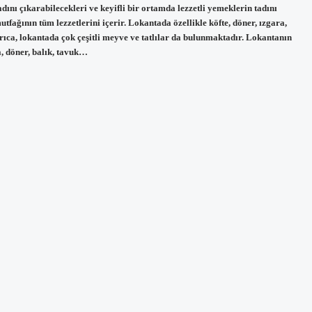
dını çıkarabilecekleri ve keyifli bir ortamda lezzetli yemeklerin tadını
fağının tüm lezzetlerini içerir. Lokantada özellikle köfte, döner, ızgara,
Ayrıca, lokantada çok çeşitli meyve ve tatlılar da bulunmaktadır. Lokantanın
a, döner, balık, tavuk…