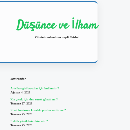
Düşünce ve İlham
Zihnini canlandıran neşeli fikirler!
Sidebar
https://ilbetgir.net/
betexper yeni 
Son Yazılar
Ariel hangisi beyazlar için kullanılır ?
Ağustos 4, 2026
Kız çocuk için dua etmek günah mı ?
Temmuz 27, 2026
Koah hastasına kozalak şurubu verilir mi ?
Temmuz 25, 2026
Evlilik yüzüklerini kim alır ?
Temmuz 25, 2026