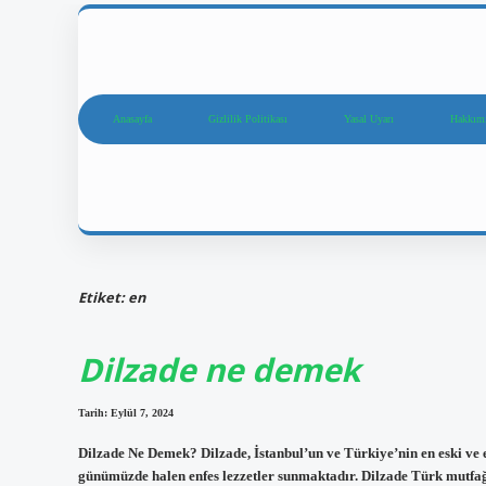
Anasayfa
Gizlilik Politikası
Yasal Uyarı
Hakkım
Etiket:
en
Dilzade ne demek
Tarih: Eylül 7, 2024
Dilzade Ne Demek? Dilzade, İstanbul’un ve Türkiye’nin en eski ve e
günümüzde halen enfes lezzetler sunmaktadır. Dilzade Türk mutfağı