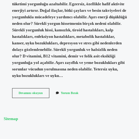
tüketimi yorgunluğu azaltabilir. Egzersiz, özellikle hafif aktivite
enerjiyi artırır. Doğal ilaçlar, bitki çayları ve besin takviyeleri de
yorgunlukla mücadeleye yardımcı olabilir. Aşırı enerji düşüklüğü
neden olur? Sürekli yorgun hissetmenin birçok nedeni olabilir.
Sürekli yorgunluk hissi, kansızlık, tiroid hastalıkları, kalp
hastalıkları, enfeksiyon hastalıkları, metabolik hastalıklar,
kanser, uyku bozuklukları, depresyon ve stres gibi nedenlerden
dolayı gözlemlenebilir. Sürekli yorgunluk ve halsizlik neden
olur? D vitamini, B12 vitamini, demir ve folik asit eksikliği
yorgunluğa yol açabilir. Aşırı zayıflık ve yeme bozuklukları gibi
sorunlar vücudun yorulmasına neden olabilir. Yetersiz uyku,
uyku bozuklukları ve uyku…
Enerji
Devamını okuyun
Yorum Bırak
Eksikliği
Neden
Olur
Sitemap