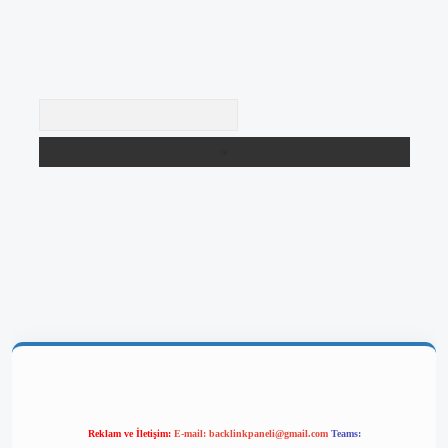
Arama
giriş
Reklam ve İletişim:
E-mail:
backlinkpaneli@gmail.com
Teams: