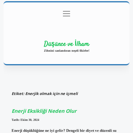
menüyü
Anasayfa
Gizlilik Politikası
Yasal Uyarı
aç
Hakkımızda
Düşünce ve İlham
Zihnini canlandıran neşeli fikirler!
Etiket:
Enerjik olmak için ne içmeli
Enerji Eksikliği Neden Olur
Tarih: Ekim 30, 2024
Enerji düşüklüğüne ne iyi gelir? Dengeli bir diyet ve düzenli su