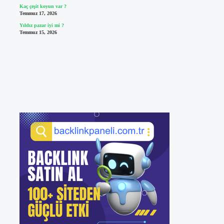
Kaç çeşit koyun var ?
Temmuz 17, 2026
Yıldız pazar iyi mi ?
Temmuz 15, 2026