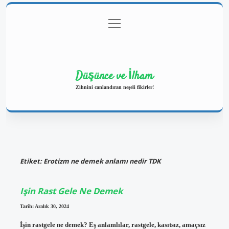
menüyü
Anasayfa
Gizlilik Politikası
Yasal Uyarı
aç
Hakkımızda
Düşünce ve İlham
Zihnini canlandıran neşeli fikirler!
Etiket:
Erotizm ne demek anlamı nedir TDK
Işin Rast Gele Ne Demek
Tarih: Aralık 30, 2024
İşin rastgele ne demek? Eş anlamlılar, rastgele, kasıtsız, amaçsız