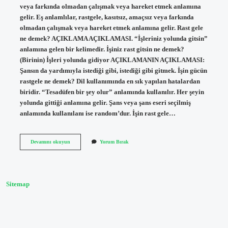
veya farkında olmadan çalışmak veya hareket etmek anlamına
gelir. Eş anlamlılar, rastgele, kasıtsız, amaçsız veya farkında
olmadan çalışmak veya hareket etmek anlamına gelir. Rast gele
ne demek? AÇIKLAMA AÇIKLAMASI. “İşleriniz yolunda gitsin”
anlamına gelen bir kelimedir. İşiniz rast gitsin ne demek?
(Birinin) İşleri yolunda gidiyor AÇIKLAMANIN AÇIKLAMASI:
Şansın da yardımıyla istediği gibi, istediği gibi gitmek. İşin gücün
rastgele ne demek? Dil kullanımında en sık yapılan hatalardan
biridir. “Tesadüfen bir şey olur” anlamında kullanılır. Her şeyin
yolunda gittiği anlamına gelir. Şans veya şans eseri seçilmiş
anlamında kullanılanı ise random’dur. İşin rast gele…
Işin
Devamını okuyun
Yorum Bırak
Rast
Gele
Ne
Demek
Sitemap