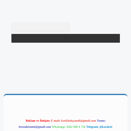
Arama
giriş
Reklam ve İletişim:
E-mail:
backlinkpaneli@gmail.com
Teams:
forumhizmeti@gmail.com
Whatsapp: 0262 606 0 726
Telegram: @karabul