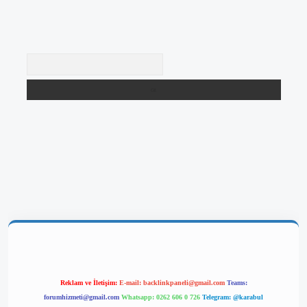
Arama
lbetgir.net/
betexper yeni giriş
Reklam ve İletişim:
E-mail:
backlinkpaneli@gmail.com
Teams:
forumhizmeti@gmail.com
Whatsapp: 0262 606 0 726
Telegram: @karabul