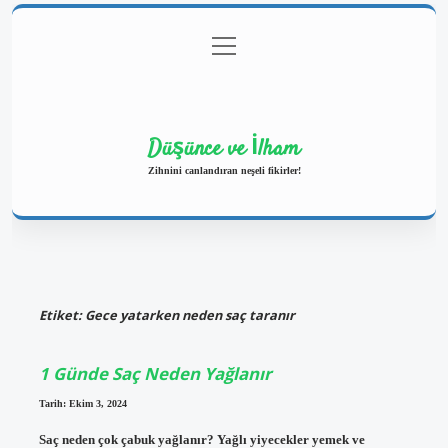
menüyü
Anasayfa
Gizlilik Politikası
Yasal Uyarı
aç
Hakkımızda
Düşünce ve İlham
Zihnini canlandıran neşeli fikirler!
Etiket:
Gece yatarken neden saç taranır
1 Günde Saç Neden Yağlanır
Tarih: Ekim 3, 2024
Saç neden çok çabuk yağlanır? Yağlı yiyecekler yemek ve