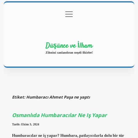
menüyü
Anasayfa
Gizlilik Politikası
Yasal Uyarı
aç
Hakkımızda
Düşünce ve İlham
Zihnini canlandıran neşeli fikirler!
Etiket:
Humbaracı Ahmet Paşa ne yaptı
Osmanlıda Humbaracılar Ne Iş Yapar
Tarih: Ekim 3, 2024
Humbaracılar ne iş yapar? Humbara, patlayıcılarla dolu bir tür