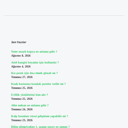
Sidebar
Son Yazılar
Noter onaylı kopya ne anlama gelir ?
Ağustos 8, 2026
Ariel hangisi beyazlar için kullanılır ?
Ağustos 4, 2026
Kız çocuk için dua etmek günah mı ?
Temmuz 27, 2026
Koah hastasına kozalak şurubu verilir mi ?
Temmuz 25, 2026
Evlilik yüzüklerini kim alır ?
Temmuz 25, 2026
After mekan ne anlama gelir ?
Temmuz 24, 2026
Kalp hastaları vücut geliştirme yapabilir mi ?
Temmuz 23, 2026
Bilim olimpiyatları 1. aşama sınavı ne zaman ?