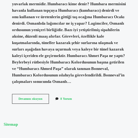
yuvarlak mermidir. Humbaracı kime denir? Humbara mermisini
havanla kullanan topçuya Humbaracı (kumbaracı) denirdi ve
onu kullanan ve üretenlerin gittiği taş ocağına Humbaracı Ocakı
denirdi. Osmanlıda lağımcılar ne iş yapar? Lagimciler, Osmanlı
ordusunun yeniçeri birliğidir. Bazı iyi yetiştirilmiş sipahilerin
aksine, düzenli maaş alırlar. Görevleri, özellikle kale
kuşatmalarında, tüneller kazarak şehir surlarına ulaşmak ve
surları aşağıdan havaya uçurmak veya kaleye bir tünel kazarak
kaleyi içeriden ele geçirmektir. Humbaracı Ahmet Paşa ne yaptı?
Beylerbeyi rütbesiyle Humbaracı Kolordusunun başına getirilen
ve “Humbaracı Ahmed Paşa” olarak tanınan Bonneval,
Humbaracı Kolordusunun ıslahıyla görevlendirildi. Bonneval’in
çalışmaları sonucunda Osmanlı…
Osmanlıda
Devamını okuyun
8 Yorum
Humbaracılar
Ne
Iş
Yapar
Sitemap