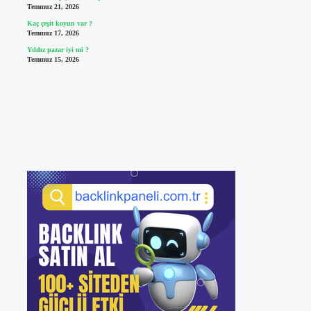
Temmuz 21, 2026
Kaç çeşit koyun var ?
Temmuz 17, 2026
Yıldız pazar iyi mi ?
Temmuz 15, 2026