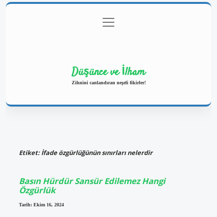
menüyü
Anasayfa
Gizlilik Politikası
Yasal Uyarı
aç
Hakkımızda
Düşünce ve İlham
Zihnini canlandıran neşeli fikirler!
Etiket:
İfade özgürlüğünün sınırları nelerdir
Basın Hürdür Sansür Edilemez Hangi
Özgürlük
Tarih: Ekim 16, 2024