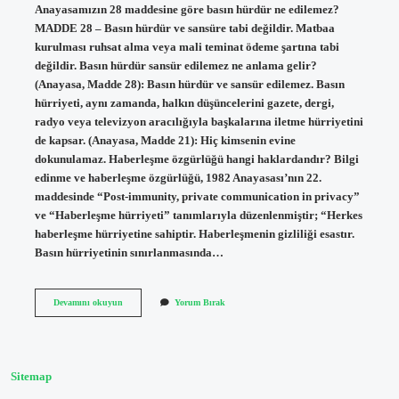
Anayasamızın 28 maddesine göre basın hürdür ne edilemez?
MADDE 28 – Basın hürdür ve sansüre tabi değildir. Matbaa
kurulması ruhsat alma veya mali teminat ödeme şartına tabi
değildir. Basın hürdür sansür edilemez ne anlama gelir?
(Anayasa, Madde 28): Basın hürdür ve sansür edilemez. Basın
hürriyeti, aynı zamanda, halkın düşüncelerini gazete, dergi,
radyo veya televizyon aracılığıyla başkalarına iletme hürriyetini
de kapsar. (Anayasa, Madde 21): Hiç kimsenin evine
dokunulamaz. Haberleşme özgürlüğü hangi haklardandır? Bilgi
edinme ve haberleşme özgürlüğü, 1982 Anayasası’nın 22.
maddesinde “Post-immunity, private communication in privacy”
ve “Haberleşme hürriyeti” tanımlarıyla düzenlenmiştir; “Herkes
haberleşme hürriyetine sahiptir. Haberleşmenin gizliliği esastır.
Basın hürriyetinin sınırlanmasında…
Basın
Devamını okuyun
Yorum Bırak
Hürdür
Sansür
Edilemez
Hangi
Özgürlük
Sitemap