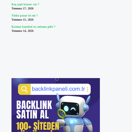
Kaç çeşit koyun var ?
Temmuz 17, 2026
Yıldız pazar iyi mi ?
Temmuz 15, 2026
Kırmızı bandrol ne anlama gelir ?
Temmuz 14, 2026