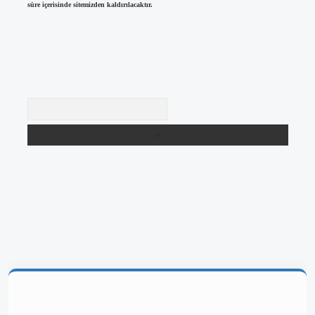
süre içerisinde sitemizden kaldırılacaktır.
Arama
betgir.net/
betexper yeni giriş