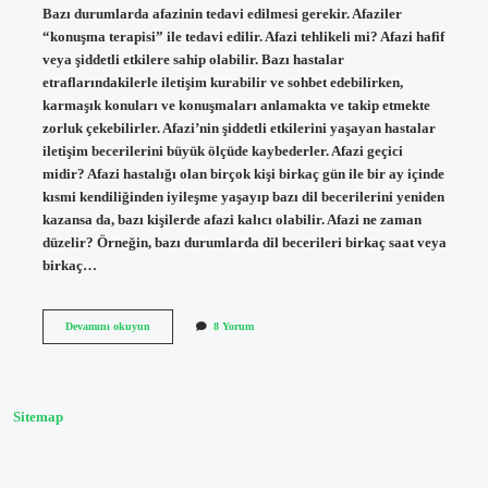
Bazı durumlarda afazinin tedavi edilmesi gerekir. Afaziler
“konuşma terapisi” ile tedavi edilir. Afazi tehlikeli mi? Afazi hafif
veya şiddetli etkilere sahip olabilir. Bazı hastalar
etraflarındakilerle iletişim kurabilir ve sohbet edebilirken,
karmaşık konuları ve konuşmaları anlamakta ve takip etmekte
zorluk çekebilirler. Afazi’nin şiddetli etkilerini yaşayan hastalar
iletişim becerilerini büyük ölçüde kaybederler. Afazi geçici
midir? Afazi hastalığı olan birçok kişi birkaç gün ile bir ay içinde
kısmi kendiliğinden iyileşme yaşayıp bazı dil becerilerini yeniden
kazansa da, bazı kişilerde afazi kalıcı olabilir. Afazi ne zaman
düzelir? Örneğin, bazı durumlarda dil becerileri birkaç saat veya
birkaç…
Afazi
Devamını okuyun
8 Yorum
Tedavi
Edilmezse
Ne
Olur
Sitemap