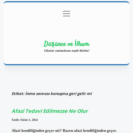
menüyü
Anasayfa
Gizlilik Politikası
Yasal Uyarı
aç
Hakkımızda
Düşünce ve İlham
Zihnini canlandıran neşeli fikirler!
Etiket:
İnme sonrası konuşma geri gelir mi
Afazi Tedavi Edilmezse Ne Olur
Tarih: Ekim 3, 2024
Afazi kendiliğinden geçer mi? Bazen afazi kendiliğinden geçer.