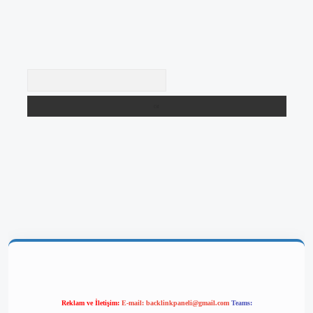
Arama
giriş
Reklam ve İletişim:
E-mail:
backlinkpaneli@gmail.com
Teams: