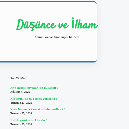
Düşünce ve İlham
Zihnini canlandıran neşeli fikirler!
Sidebar
https://ilbetgir.net/
betexper yeni giriş
Son Yazılar
Ariel hangisi beyazlar için kullanılır ?
Ağustos 4, 2026
Kız çocuk için dua etmek günah mı ?
Temmuz 27, 2026
Koah hastasına kozalak şurubu verilir mi ?
Temmuz 25, 2026
Evlilik yüzüklerini kim alır ?
Temmuz 25, 2026