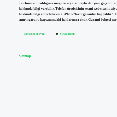
Telefonu satın aldığınız mağaza veya satıcıyla iletişime geçebilirsin
hakkında bilgi verebilir. Telefon üreticisinin resmi web sitesini z
hakkında bilgi edinebilirsiniz. iPhone’ların garantisi kaç yıldır? T
sınırlı garanti kapsamındaki haklarınıza ektir. Garanti belgesi n
Telefonun
Devamını okuyun
Yorum Bırak
Garantisi
Nasıl
Öğrenilir
Iphone
Sitemap