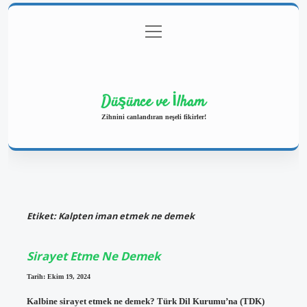
menüyü
Anasayfa
Gizlilik Politikası
Yasal Uyarı
aç
Hakkımızda
Düşünce ve İlham
Zihnini canlandıran neşeli fikirler!
Etiket:
Kalpten iman etmek ne demek
Sirayet Etme Ne Demek
Tarih: Ekim 19, 2024
Kalbine sirayet etmek ne demek? Türk Dil Kurumu’na (TDK)