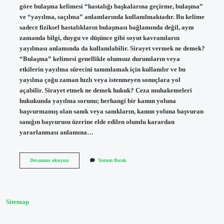
göre bulaşma kelimesi “hastalığı başkalarına geçirme, bulaşma”
ve “yayılma, saçılma” anlamlarında kullanılmaktadır. Bu kelime
sadece fiziksel hastalıkların bulaşması bağlamında değil, aynı
zamanda bilgi, duygu ve düşünce gibi soyut kavramların
yayılması anlamında da kullanılabilir. Sirayet vermek ne demek?
“Bulaşma” kelimesi genellikle olumsuz durumların veya
etkilerin yayılma sürecini tanımlamak için kullanılır ve bu
yayılma çoğu zaman hızlı veya istenmeyen sonuçlara yol
açabilir. Sirayet etmek ne demek hukuk? Ceza muhakemeleri
hukukunda yayılma sorunu; herhangi bir kanun yoluna
başvurmamış olan sanık veya sanıkların, kanun yoluna başvuran
sanığın başvurusu üzerine elde edilen olumlu karardan
yararlanması anlamına…
Sirayet
Devamını okuyun
Yorum Bırak
Etme
Ne
Demek
Sitemap