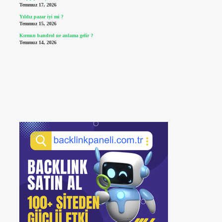
Temmuz 17, 2026
Yıldız pazar iyi mi ?
Temmuz 15, 2026
Kırmızı bandrol ne anlama gelir ?
Temmuz 14, 2026