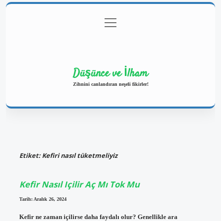
menüyü
Anasayfa
Gizlilik Politikası
Yasal Uyarı
aç
Hakkımızda
Düşünce ve İlham
Zihnini canlandıran neşeli fikirler!
Etiket:
Kefiri nasıl tüketmeliyiz
Kefir Nasıl Içilir Aç Mı Tok Mu
Tarih: Aralık 26, 2024
Kefir ne zaman içilirse daha faydalı olur? Genellikle ara