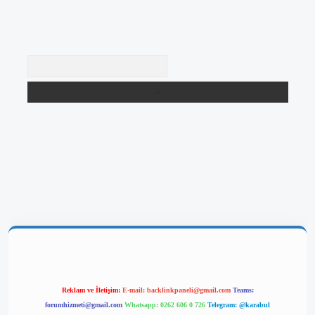
Arama
giriş
Reklam ve İletişim:
E-mail:
backlinkpaneli@gmail.com
Teams:
forumhizmeti@gmail.com
Whatsapp: 0262 606 0 726
Telegram: @karabul