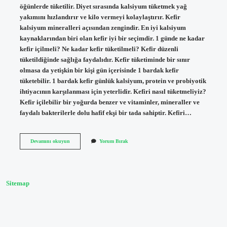
öğünlerde tüketilir. Diyet sırasında kalsiyum tüketmek yağ
yakımını hızlandırır ve kilo vermeyi kolaylaştırır. Kefir
kalsiyum mineralleri açısından zengindir. En iyi kalsiyum
kaynaklarından biri olan kefir iyi bir seçimdir. 1 günde ne kadar
kefir içilmeli? Ne kadar kefir tüketilmeli? Kefir düzenli
tüketildiğinde sağlığa faydalıdır. Kefir tüketiminde bir sınır
olmasa da yetişkin bir kişi gün içerisinde 1 bardak kefir
tüketebilir. 1 bardak kefir günlük kalsiyum, protein ve probiyotik
ihtiyacının karşılanması için yeterlidir. Kefiri nasıl tüketmeliyiz?
Kefir içilebilir bir yoğurda benzer ve vitaminler, mineraller ve
faydalı bakterilerle dolu hafif ekşi bir tada sahiptir. Kefiri…
Kefir
Devamını okuyun
Yorum Bırak
Nasıl
Içilir
Aç
Mı
Tok
Sitemap
Mu