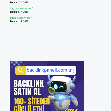
Temmuz 21, 2026
Kaç çeşit koyun var ?
Temmuz 17, 2026
Yıldız pazar iyi mi ?
Temmuz 15, 2026