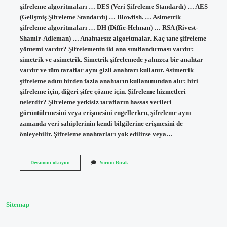
şifreleme algoritmaları … DES (Veri Şifreleme Standardı) … AES
(Gelişmiş Şifreleme Standardı) … Blowfish. … Asimetrik
şifreleme algoritmaları … DH (Diffie-Helman) … RSA (Rivest-
Shamir-Adleman) … Anahtarsız algoritmalar. Kaç tane şifreleme
yöntemi vardır? Şifrelemenin iki ana sınıflandırması vardır:
simetrik ve asimetrik. Simetrik şifrelemede yalnızca bir anahtar
vardır ve tüm taraflar aynı gizli anahtarı kullanır. Asimetrik
şifreleme adını birden fazla anahtarın kullanımından alır: biri
şifreleme için, diğeri şifre çözme için. Şifreleme hizmetleri
nelerdir? Şifreleme yetkisiz tarafların hassas verileri
görüntülemesini veya erişmesini engellerken, şifreleme aynı
zamanda veri sahiplerinin kendi bilgilerine erişmesini de
önleyebilir. Şifreleme anahtarları yok edilirse veya…
Şifreleme
Devamını okuyun
Yorum Bırak
Yöntemleri
Nelerdir
Sitemap