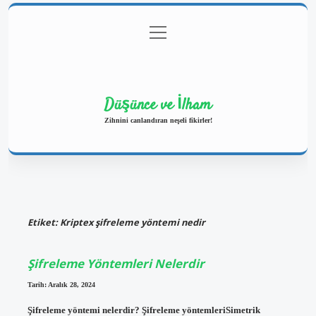
menüyü
Anasayfa
Gizlilik Politikası
Yasal Uyarı
aç
Hakkımızda
Düşünce ve İlham
Zihnini canlandıran neşeli fikirler!
Etiket:
Kriptex şifreleme yöntemi nedir
Şifreleme Yöntemleri Nelerdir
Tarih: Aralık 28, 2024
Şifreleme yöntemi nelerdir? Şifreleme yöntemleriSimetrik