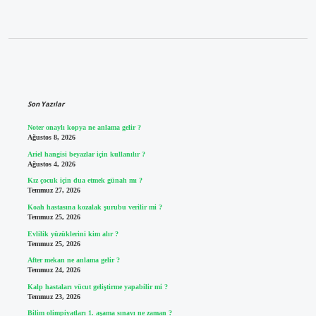
Sidebar
Son Yazılar
Noter onaylı kopya ne anlama gelir ?
Ağustos 8, 2026
Ariel hangisi beyazlar için kullanılır ?
Ağustos 4, 2026
Kız çocuk için dua etmek günah mı ?
Temmuz 27, 2026
Koah hastasına kozalak şurubu verilir mi ?
Temmuz 25, 2026
Evlilik yüzüklerini kim alır ?
Temmuz 25, 2026
After mekan ne anlama gelir ?
Temmuz 24, 2026
Kalp hastaları vücut geliştirme yapabilir mi ?
Temmuz 23, 2026
Bilim olimpiyatları 1. aşama sınavı ne zaman ?