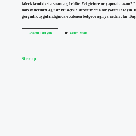
kürek kemikleri arasında görülür. Yel girince ne yapmak lazım? * 
hareketlerinizi ağrısız bir açıyla sürdürmenin bir yolunu arayın. K
gerginlik uygulandığında etkilenen bölgede ağrıya neden olur. Ba
Yel
Devamını okuyun
Yorum Bırak
Girmesinde
Nereler
Ağrır
Sitemap