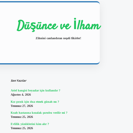
Düşünce ve İlham
Zihnini canlandıran neşeli fikirler!
Sidebar
https://ilbetgir.net/
betexper yeni 
Son Yazılar
Ariel hangisi beyazlar için kullanılır ?
Ağustos 4, 2026
Kız çocuk için dua etmek günah mı ?
Temmuz 27, 2026
Koah hastasına kozalak şurubu verilir mi ?
Temmuz 25, 2026
Evlilik yüzüklerini kim alır ?
Temmuz 25, 2026