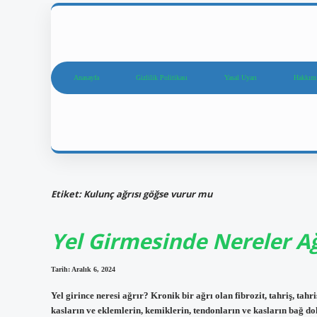
Anasayfa
Gizlilik Politikası
Yasal Uyarı
Hakkım
Etiket:
Kulunç ağrısı göğse vurur mu
Yel Girmesinde Nereler Ağ
Tarih: Aralık 6, 2024
Yel girince neresi ağrır? Kronik bir ağrı olan fibrozit, tahriş, tahr
kasların ve eklemlerin, kemiklerin, tendonların ve kasların bağ do