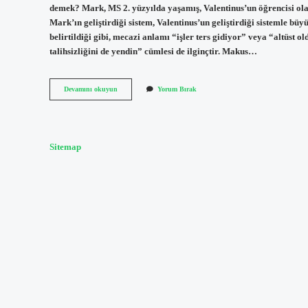
demek? Mark, MS 2. yüzyılda yaşamış, Valentinus’un öğrencisi olan 
Mark’ın geliştirdiği sistem, Valentinus’un geliştirdiği sistemle b
belirtildiği gibi, mecazi anlamı “işler ters gidiyor” veya “altüst
talihsizliğini de yendin” cümlesi de ilginçtir. Makus…
Makus
Devamını okuyun
Yorum Bırak
Tarihi
Ne
Demek
Sitemap