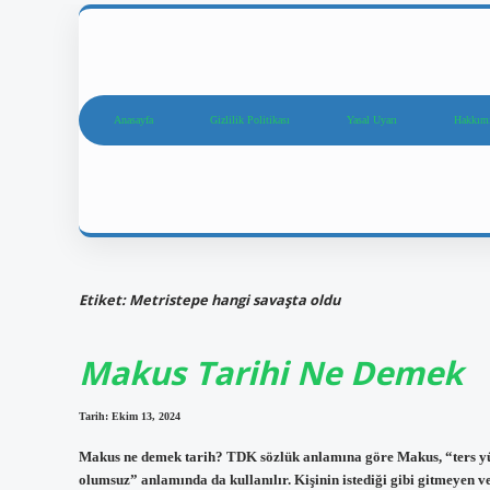
Anasayfa
Gizlilik Politikası
Yasal Uyarı
Hakkım
Etiket:
Metristepe hangi savaşta oldu
Makus Tarihi Ne Demek
Tarih: Ekim 13, 2024
Makus ne demek tarih? TDK sözlük anlamına göre Makus, “ters yüz
olumsuz” anlamında da kullanılır. Kişinin istediği gibi gitmeyen v