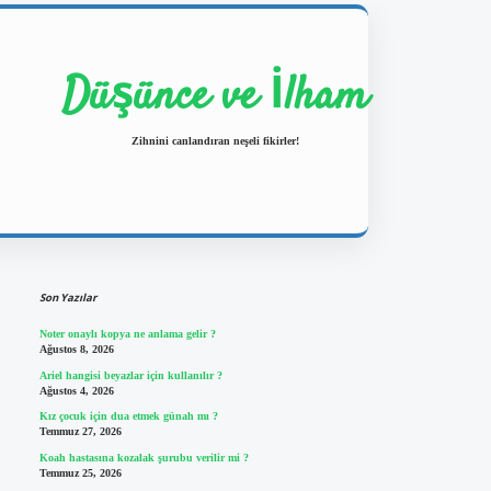
Düşünce ve İlham
Zihnini canlandıran neşeli fikirler!
Sidebar
https://ilbetgir.net/
betexper yeni 
Son Yazılar
Noter onaylı kopya ne anlama gelir ?
Ağustos 8, 2026
Ariel hangisi beyazlar için kullanılır ?
Ağustos 4, 2026
Kız çocuk için dua etmek günah mı ?
Temmuz 27, 2026
Koah hastasına kozalak şurubu verilir mi ?
Temmuz 25, 2026