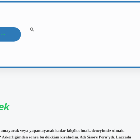
ızda
ek
layamayacak veya yapamayacak kadar küçük olmak, deneyimsiz olmak.
 Askerliğimden sonra bu dükkânı kiraladım. Adı Sisore Pera’ydı. Lazcada