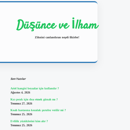
Düşünce ve İlham
Zihnini canlandıran neşeli fikirler!
Sidebar
https://ilbetgir.net/
betexper yeni g
Son Yazılar
Ariel hangisi beyazlar için kullanılır ?
Ağustos 4, 2026
Kız çocuk için dua etmek günah mı ?
Temmuz 27, 2026
Koah hastasına kozalak şurubu verilir mi ?
Temmuz 25, 2026
Evlilik yüzüklerini kim alır ?
Temmuz 25, 2026