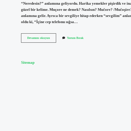
“Neredesin?” anlamına geliyordu. Harika yemekler pişirdik ve ina
güzel bir kelime. Muçore ne demek? Nasılsın? Mučore? /Mučoşire
anlamına gelir. Ayrıca bir sevgiliye hitap ederken “sevgilim” anl
oldu ki, “İçine cep telefonu sığsa…
Lazca
Devamını okuyun
Yorum Bırak
Gidiyorum
Ne
Demek
Sitemap