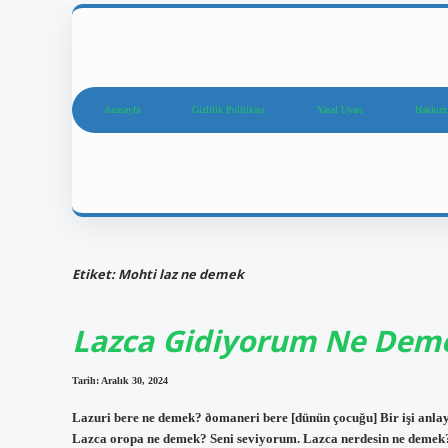
Anasayfa
Gizlilik Politikası
Yasal Uyarı
Hakkım
Etiket:
Mohti laz ne demek
Lazca Gidiyorum Ne Dem
Tarih: Aralık 30, 2024
Lazuri bere ne demek? ðomaneri bere [dünün çocuğu] Bir işi an
Lazca oropa ne demek? Seni seviyorum. Lazca nerdesin ne demek?