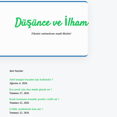
Düşünce ve İlham
Zihnini canlandıran neşeli fikirler!
Sidebar
https://ilbetgir.net/
betexper yeni giriş
Son Yazılar
Ariel hangisi beyazlar için kullanılır ?
Ağustos 4, 2026
Kız çocuk için dua etmek günah mı ?
Temmuz 27, 2026
Koah hastasına kozalak şurubu verilir mi ?
Temmuz 25, 2026
Evlilik yüzüklerini kim alır ?
Temmuz 25, 2026