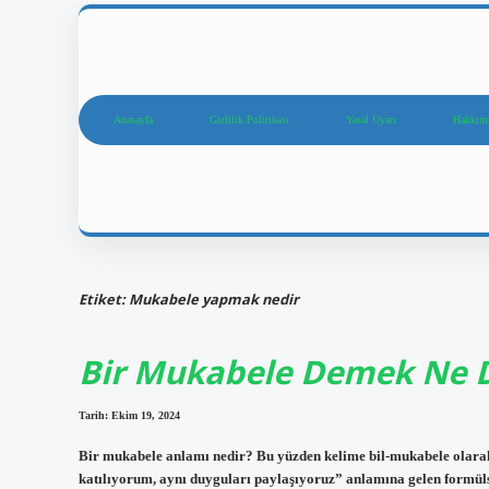
Anasayfa
Gizlilik Politikası
Yasal Uyarı
Hakkım
Etiket:
Mukabele yapmak nedir
Bir Mukabele Demek Ne
Tarih: Ekim 19, 2024
Bir mukabele anlamı nedir? Bu yüzden kelime bil-mukabele olarak
katılıyorum, aynı duyguları paylaşıyoruz” anlamına gelen formül