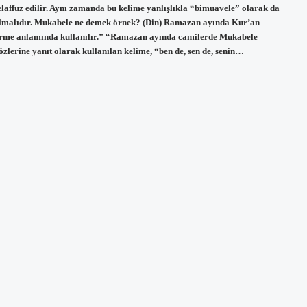
elaffuz edilir. Aynı zamanda bu kelime yanlışlıkla “bimuavele” olarak da
olmalıdır. Mukabele ne demek örnek? (Din) Ramazan ayında Kur’an
erme anlamında kullanılır.” “Ramazan ayında camilerde Mukabele
zlerine yanıt olarak kullanılan kelime, “ben de, sen de, senin…