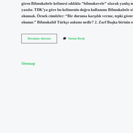
giren Bilmukabele kelimesi sıklıkla “bilmukavele” olarak yanlış t
yazılır. TDK’ya göre bu kelimenin doğru kullanımı Bilmukabele 
okumak. Örnek cümleler: “Bir duruma karşılık verme, tepki göst
okunur.” Bilmukabil Türkçe anlamı nedir? 2. Zarf Başka birinin sö
Bir
Devamını okuyun
Yorum Bırak
Mukabele
Demek
Ne
Demek
Sitemap