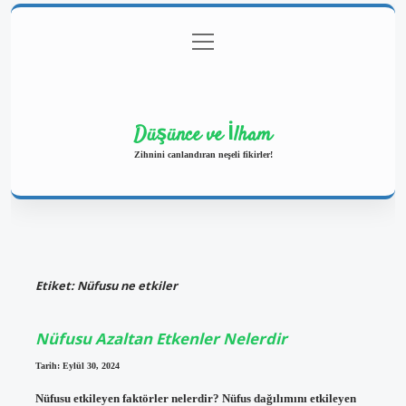
menüyü
Anasayfa
Gizlilik Politikası
Yasal Uyarı
aç
Hakkımızda
Düşünce ve İlham
Zihnini canlandıran neşeli fikirler!
Etiket:
Nüfusu ne etkiler
Nüfusu Azaltan Etkenler Nelerdir
Tarih: Eylül 30, 2024
Nüfusu etkileyen faktörler nelerdir? Nüfus dağılımını etkileyen