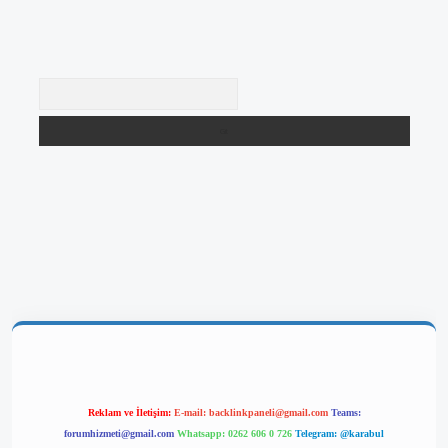
Arama
etgir.net/
betexper yeni giriş
Reklam ve İletişim:
E-mail:
backlinkpaneli@gmail.com
Teams:
forumhizmeti@gmail.com
Whatsapp: 0262 606 0 726
Telegram: @karabul