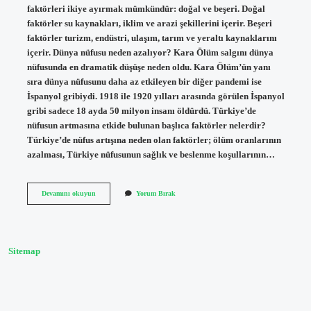
faktörleri ikiye ayırmak mümkündür: doğal ve beşeri. Doğal
faktörler su kaynakları, iklim ve arazi şekillerini içerir. Beşeri
faktörler turizm, endüstri, ulaşım, tarım ve yeraltı kaynaklarını
içerir. Dünya nüfusu neden azalıyor? Kara Ölüm salgını dünya
nüfusunda en dramatik düşüşe neden oldu. Kara Ölüm’ün yanı
sıra dünya nüfusunu daha az etkileyen bir diğer pandemi ise
İspanyol gribiydi. 1918 ile 1920 yılları arasında görülen İspanyol
gribi sadece 18 ayda 50 milyon insanı öldürdü. Türkiye’de
nüfusun artmasına etkide bulunan başlıca faktörler nelerdir?
Türkiye’de nüfus artışına neden olan faktörler; ölüm oranlarının
azalması, Türkiye nüfusunun sağlık ve beslenme koşullarının…
Nüfusu
Devamını okuyun
Yorum Bırak
Azaltan
Etkenler
Nelerdir
Sitemap