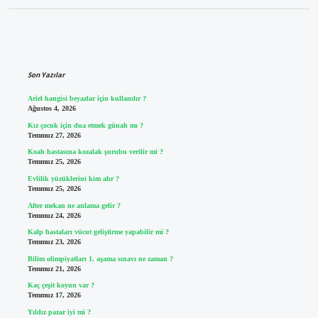
Sidebar
Son Yazılar
Ariel hangisi beyazlar için kullanılır ?
Ağustos 4, 2026
Kız çocuk için dua etmek günah mı ?
Temmuz 27, 2026
Koah hastasına kozalak şurubu verilir mi ?
Temmuz 25, 2026
Evlilik yüzüklerini kim alır ?
Temmuz 25, 2026
After mekan ne anlama gelir ?
Temmuz 24, 2026
Kalp hastaları vücut geliştirme yapabilir mi ?
Temmuz 23, 2026
Bilim olimpiyatları 1. aşama sınavı ne zaman ?
Temmuz 21, 2026
Kaç çeşit koyun var ?
Temmuz 17, 2026
Yıldız pazar iyi mi ?