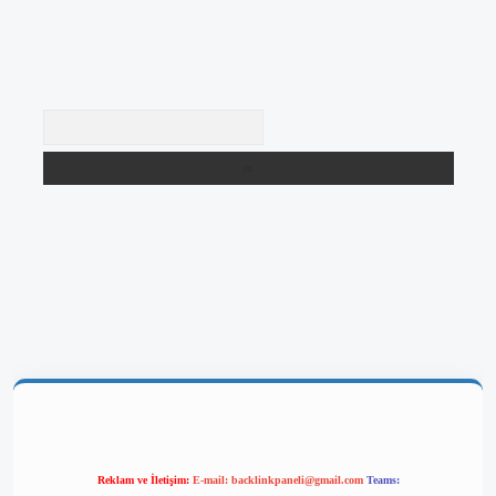
Arama
betgir.net/
betexper yeni giriş
Reklam ve İletişim:
E-mail:
backlinkpaneli@gmail.com
Teams: