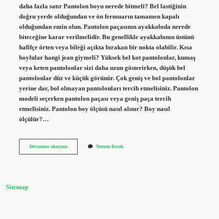
daha fazla satır Pantolon boyu nerede bitmeli? Bel lastiğinin
doğru yerde olduğundan ve ön fermuarın tamamen kapalı
olduğundan emin olun. Pantolon paçasının ayakkabıda nerede
biteceğine karar verilmelidir. Bu genellikle ayakkabının üstünü
hafifçe örten veya bileği açıkta bırakan bir nokta olabilir. Kısa
boylular hangi jean giymeli? Yüksek bel kot pantolonlar, kumaş
veya keten pantolonlar sizi daha uzun gösterirken, düşük bel
pantolonlar düz ve küçük görünür. Çok geniş ve bol pantolonlar
yerine dar, bol olmayan pantolonları tercih etmelisiniz. Pantolon
modeli seçerken pantolon paçası veya geniş paça tercih
etmelisiniz. Pantolon boy ölçüsü nasıl alınır? Boy nasıl
ölçülür?…
Jean
Devamını okuyun
Yorum Bırak
Boyu
Nasıl
Olmalı
Sitemap