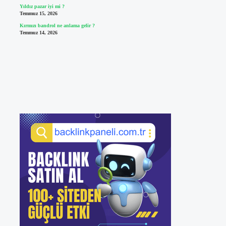
Yıldız pazar iyi mi ?
Temmuz 15, 2026
Kırmızı bandrol ne anlama gelir ?
Temmuz 14, 2026