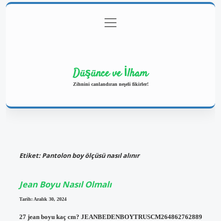
menüyü
Anasayfa
Gizlilik Politikası
Yasal Uyarı
aç
Hakkımızda
Düşünce ve İlham
Zihnini canlandıran neşeli fikirler!
Etiket:
Pantolon boy ölçüsü nasıl alınır
Jean Boyu Nasıl Olmalı
Tarih: Aralık 30, 2024
27 jean boyu kaç cm? JEANBEDENBOYTRUSCM264862762889