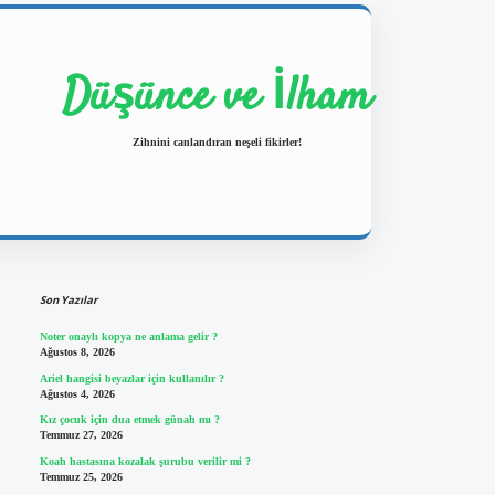
Düşünce ve İlham
Zihnini canlandıran neşeli fikirler!
Sidebar
https://ilbetgir.net/
betexper yeni giriş
Son Yazılar
Noter onaylı kopya ne anlama gelir ?
Ağustos 8, 2026
Ariel hangisi beyazlar için kullanılır ?
Ağustos 4, 2026
Kız çocuk için dua etmek günah mı ?
Temmuz 27, 2026
Koah hastasına kozalak şurubu verilir mi ?
Temmuz 25, 2026