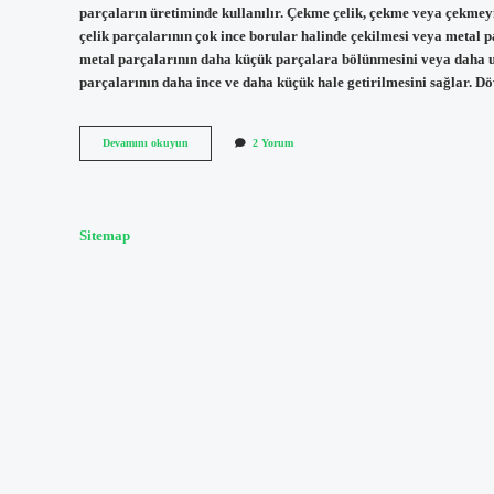
parçaların üretiminde kullanılır. Çekme çelik, çekme veya çekmey
çelik parçalarının çok ince borular halinde çekilmesi veya metal pa
metal parçalarının daha küçük parçalara bölünmesini veya daha u
parçalarının daha ince ve daha küçük hale getirilmesini sağlar. D
Çekme
Devamını okuyun
2 Yorum
çelik
nedir
Sitemap