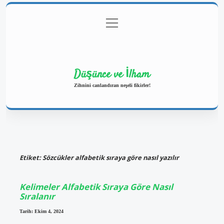
menüyü
Anasayfa
Gizlilik Politikası
Yasal Uyarı
aç
Hakkımızda
Düşünce ve İlham
Zihnini canlandıran neşeli fikirler!
Etiket:
Sözcükler alfabetik sıraya göre nasıl yazılır
Kelimeler Alfabetik Sıraya Göre Nasıl
Sıralanır
Tarih: Ekim 4, 2024