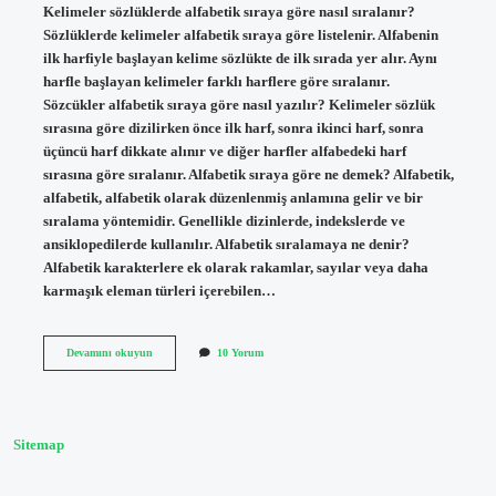
Kelimeler sözlüklerde alfabetik sıraya göre nasıl sıralanır?
Sözlüklerde kelimeler alfabetik sıraya göre listelenir. Alfabenin
ilk harfiyle başlayan kelime sözlükte de ilk sırada yer alır. Aynı
harfle başlayan kelimeler farklı harflere göre sıralanır.
Sözcükler alfabetik sıraya göre nasıl yazılır? Kelimeler sözlük
sırasına göre dizilirken önce ilk harf, sonra ikinci harf, sonra
üçüncü harf dikkate alınır ve diğer harfler alfabedeki harf
sırasına göre sıralanır. Alfabetik sıraya göre ne demek? Alfabetik,
alfabetik, alfabetik olarak düzenlenmiş anlamına gelir ve bir
sıralama yöntemidir. Genellikle dizinlerde, indekslerde ve
ansiklopedilerde kullanılır. Alfabetik sıralamaya ne denir?
Alfabetik karakterlere ek olarak rakamlar, sayılar veya daha
karmaşık eleman türleri içerebilen…
Kelimeler
Devamını okuyun
10 Yorum
Alfabetik
Sıraya
Göre
Nasıl
Sıralanır
Sitemap