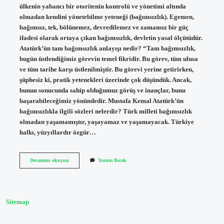
ülkenin yabancı bir otoritenin kontrolü ve yönetimi altında
olmadan kendini yönetebilme yeteneği (bağımsızlık). Egemen,
bağımsız, tek, bölünemez, devredilemez ve zamansız bir güç
ifadesi olarak ortaya çıkan bağımsızlık, devletin yasal ölçütüdür.
Atatürk’ün tam bağımsızlık anlayışı nedir? “Tam bağımsızlık,
bugün üstlendiğimiz görevin temel fikridir. Bu görev, tüm ulusa
ve tüm tarihe karşı üstlenilmiştir. Bu görevi yerine getirirken,
şüphesiz ki, pratik yetenekleri üzerinde çok düşündük. Ancak,
bunun sonucunda sahip olduğumuz görüş ve inançlar, bunu
başarabileceğimiz yönündedir. Mustafa Kemal Atatürk’ün
bağımsızlıkla ilgili sözleri nelerdir? Türk milleti bağımsızlık
olmadan yaşamamıştır, yaşayamaz ve yaşamayacak. Türkiye
halkı, yüzyıllardır özgür…
Bağımsızlık
Devamını okuyun
Yorum Bırak
Ne
Demek
Atatürk
Sitemap