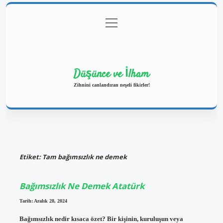
menüyü
Anasayfa
Gizlilik Politikası
Yasal Uyarı
aç
Hakkımızda
Düşünce ve İlham
Zihnini canlandıran neşeli fikirler!
Etiket:
Tam bağımsızlık ne demek
Bağımsızlık Ne Demek Atatürk
Tarih: Aralık 28, 2024
Bağımsızlık nedir kısaca özet? Bir kişinin, kuruluşun veya