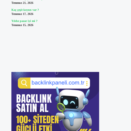
Temmuz 21, 2026
Kaç çeşit koyun var ?
Temmuz 17, 2026
Yıldız pazar iyi mi ?
Temmuz 15, 2026