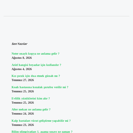
Sidebar
Son Yazılar
Noter onaylı kopya ne anlama gelir ?
Ağustos 8, 2026
Ariel hangisi beyazlar için kullanılır ?
Ağustos 4, 2026
Kız çocuk için dua etmek günah mı ?
Temmuz 27, 2026
Koah hastasına kozalak şurubu verilir mi ?
Temmuz 25, 2026
Evlilik yüzüklerini kim alır ?
Temmuz 25, 2026
After mekan ne anlama gelir ?
Temmuz 24, 2026
Kalp hastaları vücut geliştirme yapabilir mi ?
Temmuz 23, 2026
Bilim olimpiyatları 1. aşama sınavı ne zaman ?