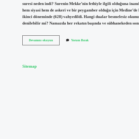
suresi neden indi? Surenin Mekke’nin fethiyle ilgili olduğuna inan
hem siyasi hem de askeri ve bir peygamber olduğu için Medine’de ku
ikinci döneminde (628) vahyedildi. Hangi dualar besmelesiz okun
denilebilir mi? Namazda her rekatın başında ve sübhanekeden so
Fetih
Devamını okuyun
Yorum Bırak
Suresi
Neden
Besmelesiz
Okunur
Sitemap