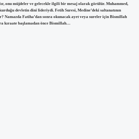
ılır, onu müjdeler ve gelecekle ilgili bir mesaj olarak görülür. Muhammed,
rduğu devletin dini lideriydi. Fetih Suresi, Medine’deki saltanatının
ur? Namazda Fatiha’dan sonra okunacak ayet veya sureler için Bismillah
nra kıraate başlamadan önce Bismillah…