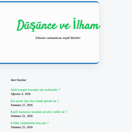
Düşünce ve İlham
Zihnini canlandıran neşeli fikirler!
Sidebar
https://ilbetgir.net/
betexper yeni g
Son Yazılar
Ariel hangisi beyazlar için kullanılır ?
Ağustos 4, 2026
Kız çocuk için dua etmek günah mı ?
Temmuz 27, 2026
Koah hastasına kozalak şurubu verilir mi ?
Temmuz 25, 2026
Evlilik yüzüklerini kim alır ?
Temmuz 25, 2026