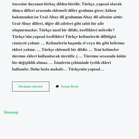
öncesine dayanan birkaç dilden biridir. Türkçe, yapısal olarak
dünya dilleri arasında eklemeli diller grubuna girer; köken
bakımından ise Ural-Altay dil grubunun Altay dil ailesine aittir.
Ural-Altay dilleri, diğer dil aileleri gibi sabit bir aile
oluşturmazlar. Türkçe nasıl bir dildir, özellikleri nelerdir?
Türkçe’nin yapısal özellikleri Türkçe kelimelerde dilbilgisi
cinsiyeti yoktur. … Kelimelerin başında el veya the gibi belirtme
ekleri yoktur. … Türkçe eklemeli bir dildir. … Yeni kelimeler
türetme ekleri kullanılarak türetilir. ( … Türetme sırasında kökte
bir değişiklik olmaz. … İsimlerin çekiminde iyelik ekleri
kullanılır. Daha fazla makale… Türkçenin yapısal…
Türk
Devamını okuyun
Yorum Bırak
Dili
Yapı
Bakımından
Nasıl
Bir
Sitemap
Dildir