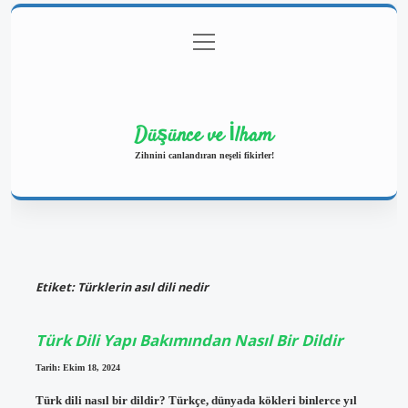
menüyü
Anasayfa
Gizlilik Politikası
Yasal Uyarı
aç
Hakkımızda
Düşünce ve İlham
Zihnini canlandıran neşeli fikirler!
Etiket:
Türklerin asıl dili nedir
Türk Dili Yapı Bakımından Nasıl Bir Dildir
Tarih: Ekim 18, 2024
Türk dili nasıl bir dildir? Türkçe, dünyada kökleri binlerce yıl