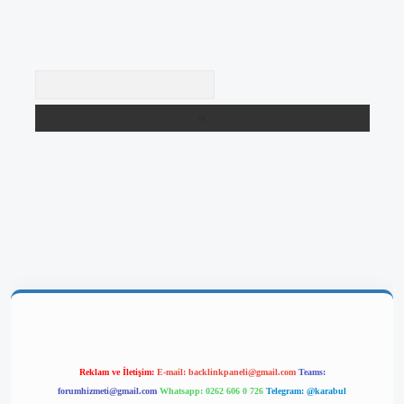
Arama
net/
betexper yeni giriş
Reklam ve İletişim:
E-mail:
backlinkpaneli@gmail.com
Teams:
forumhizmeti@gmail.com
Whatsapp: 0262 606 0 726
Telegram: @karabul