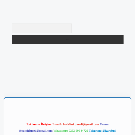
Arama
lbetgir.net/
betexper yeni giriş
Reklam ve İletişim:
E-mail:
backlinkpaneli@gmail.com
Teams:
forumhizmeti@gmail.com
Whatsapp: 0262 606 0 726
Telegram: @karabul