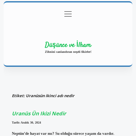
menüyü
Anasayfa
Gizlilik Politikası
Yasal Uyarı
aç
Hakkımızda
Düşünce ve İlham
Zihnini canlandıran neşeli fikirler!
Etiket:
Uranüsün ikinci adı nedir
Uranüs Ün Ikizi Nedir
Tarih: Aralık 30, 2024
Neptün’de hayat var mı? Su olduğu sürece yaşam da vardır.