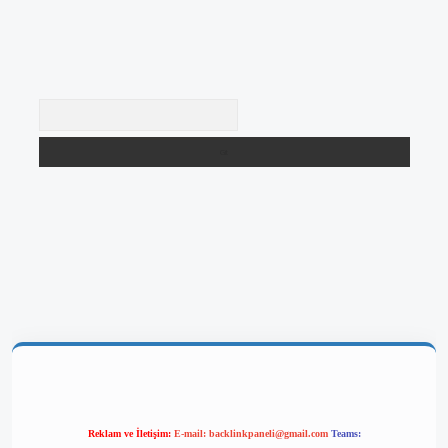
Arama
lbetgir.net/
betexper yeni giriş
Reklam ve İletişim:
E-mail:
backlinkpaneli@gmail.com
Teams: