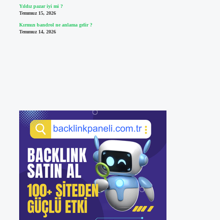
Yıldız pazar iyi mi ?
Temmuz 15, 2026
Kırmızı bandrol ne anlama gelir ?
Temmuz 14, 2026