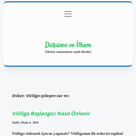
menüyü
Anasayfa
Gizlilik Politikası
Yasal Uyarı
aç
Hakkımızda
Düşünce ve İlham
Zihnini canlandıran neşeli fikirler!
Etiket:
Vitiligo iyileşen var mı
Vitiligo Başlangıcı Nasıl Önlenir
Tarih: Ekim 4, 2024
Vitiligo önlemek için ne yapmalı? Vitiligonun ilk tedavisi topikal