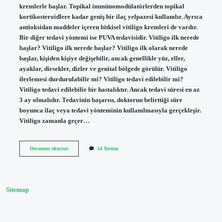
kremlerle başlar. Topikal immünomodülatörlerden topikal
kortikosteroidlere kadar geniş bir ilaç yelpazesi kullanılır. Ayrıca
antioksidan maddeler içeren bitkisel vitiligo kremleri de vardır.
Bir diğer tedavi yöntemi ise PUVA tedavisidir. Vitiligo ilk nerede
başlar? Vitiligo ilk nerede başlar? Vitiligo ilk olarak nerede
başlar, kişiden kişiye değişebilir, ancak genellikle yüz, eller,
ayaklar, dirsekler, dizler ve genital bölgede görülür. Vitiligo
ilerlemesi durdurulabilir mi? Vitiligo tedavi edilebilir mi?
Vitiligo tedavi edilebilir bir hastalıktır. Ancak tedavi süresi en az
3 ay olmalıdır. Tedavinin başarısı, doktorun belirttiği süre
boyunca ilaç veya tedavi yönteminin kullanılmasıyla gerçekleşir.
Vitiligo zamanla geçer…
Vitiligo
Devamını okuyun
14 Yorum
Başlangıcı
Nasıl
Önlenir
Sitemap