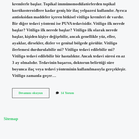
kremlerle başlar. Topikal immünomodülatörlerden topikal
kortikosteroidlere kadar geniş bir ilaç yelpazesi kullanılır. Ayrıca
antioksidan maddeler içeren bitkisel vitiligo kremleri de vardır.
Bir diğer tedavi yöntemi ise PUVA tedavisidir. Vitiligo ilk nerede
başlar? Vitiligo ilk nerede başlar? Vitiligo ilk olarak nerede
başlar, kişiden kişiye değişebilir, ancak genellikle yüz, eller,
ayaklar, dirsekler, dizler ve genital bölgede görülür. Vitiligo
ilerlemesi durdurulabilir mi? Vitiligo tedavi edilebilir mi?
Vitiligo tedavi edilebilir bir hastalıktır. Ancak tedavi süresi en az
3 ay olmalıdır. Tedavinin başarısı, doktorun belirttiği süre
boyunca ilaç veya tedavi yönteminin kullanılmasıyla gerçekleşir.
Vitiligo zamanla geçer…
Vitiligo
Devamını okuyun
14 Yorum
Başlangıcı
Nasıl
Önlenir
Sitemap