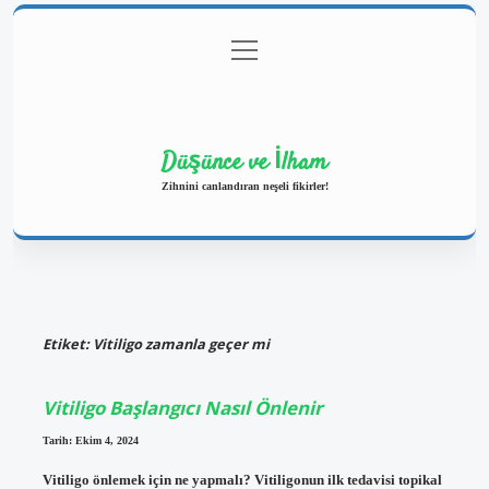
menüyü
Anasayfa
Gizlilik Politikası
Yasal Uyarı
aç
Hakkımızda
Düşünce ve İlham
Zihnini canlandıran neşeli fikirler!
Etiket:
Vitiligo zamanla geçer mi
Vitiligo Başlangıcı Nasıl Önlenir
Tarih: Ekim 4, 2024
Vitiligo önlemek için ne yapmalı? Vitiligonun ilk tedavisi topikal