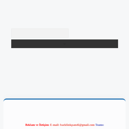
Arama
betgir.net/
betexper yeni giriş
Reklam ve İletişim:
E-mail:
backlinkpaneli@gmail.com
Teams: