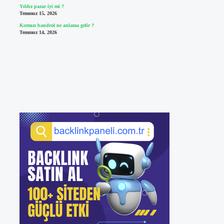
Yıldız pazar iyi mi ?
Temmuz 15, 2026
Kırmızı bandrol ne anlama gelir ?
Temmuz 14, 2026