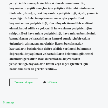
yetiştiricilik amacıyla üretilmesi olarak tanımlanır. Bu,
hayvanların çeşitli amaçlar için yetiştiriciliğe tabi tutulmasını
ifade eder; örneğin, besi hayvanları yetiştiriciliği, et, süt, yumurta
veya diğer ürünlerin toplanması amacıyla yapılır. Besi
hayvanlarının yetiştiriciliği, tüm dünyada önemli bir endüstri
olarak kabul edilir ve çok çeşitli hayvanların yetiştiriciliğine
sahiptir. Besi hayvanları yetiştiriciliği, hayvanların besinlerini,
barınaklarını ve hastalıklarını kontrol etmek için bir takım
önlemlerin alınmasını gerektirir. Bazen bu çalışmalar
hayvanların besinlerinin doğru şekilde verilmesi, bakımının
doğru şekilde yapılması ve hastalıkların önlenmesi gibi temel
önlemleri gerektirir. Bazı durumlarda, hayvanların
yetiştiriciliği, hayvanların kesim veya diğer işlemleri için
hazırlanmasını da gerektirebilir.…
Besi
Devamını okuyun
14 Yorum
yetiştiriciliği
nedir
Sitemap