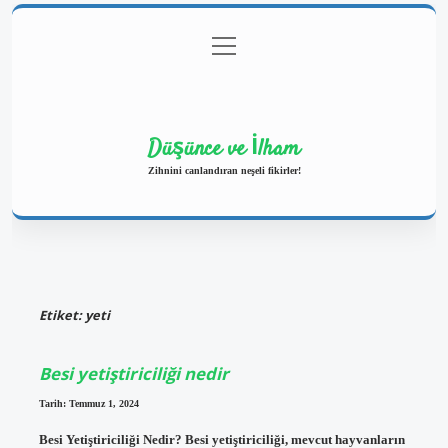
menüyü
Anasayfa
Gizlilik Politikası
Yasal Uyarı
aç
Hakkımızda
Düşünce ve İlham
Zihnini canlandıran neşeli fikirler!
Etiket:
yeti
Besi yetiştiriciliği nedir
Tarih: Temmuz 1, 2024
Besi Yetiştiriciliği Nedir? Besi yetiştiriciliği, mevcut hayvanların