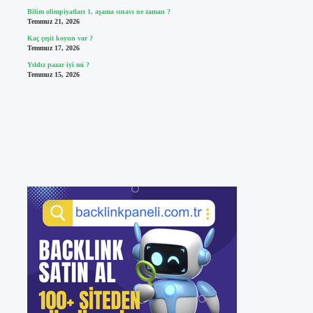
Bilim olimpiyatları 1. aşama sınavı ne zaman ?
Temmuz 21, 2026
Kaç çeşit koyun var ?
Temmuz 17, 2026
Yıldız pazar iyi mi ?
Temmuz 15, 2026