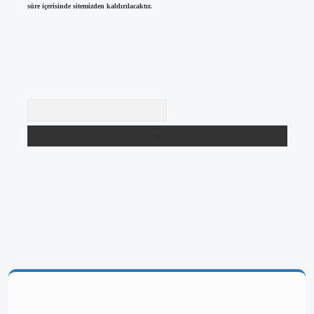
süre içerisinde sitemizden kaldırılacaktır.
Arama
giriş