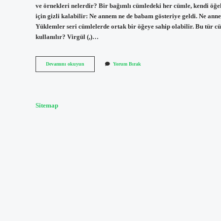
ve örnekleri nelerdir? Bir bağımlı cümledeki her cümle, kendi öğel
için gizli kalabilir: Ne annem ne de babam gösteriye geldi. Ne an
Yüklemler seri cümlelerde ortak bir öğeye sahip olabilir. Bu tür c
kullanılır? Virgül (,)…
Sıralı
Devamını okuyun
Yorum Bırak
Cümle
Nedir
Tdk
Sitemap