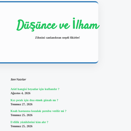
Düşünce ve İlham
Zihnini canlandıran neşeli fikirler!
Sidebar
https://ilbetgir.net/
betexper yeni giriş
Son Yazılar
Ariel hangisi beyazlar için kullanılır ?
Ağustos 4, 2026
Kız çocuk için dua etmek günah mı ?
Temmuz 27, 2026
Koah hastasına kozalak şurubu verilir mi ?
Temmuz 25, 2026
Evlilik yüzüklerini kim alır ?
Temmuz 25, 2026