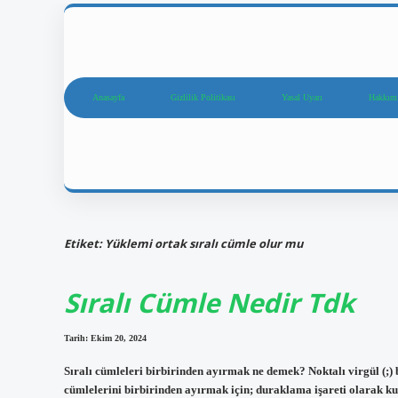
Anasayfa
Gizlilik Politikası
Yasal Uyarı
Hakkım
Etiket:
Yüklemi ortak sıralı cümle olur mu
Sıralı Cümle Nedir Tdk
Tarih: Ekim 20, 2024
Sıralı cümleleri birbirinden ayırmak ne demek? Noktalı virgül (;) 
cümlelerini birbirinden ayırmak için; duraklama işareti olarak kul