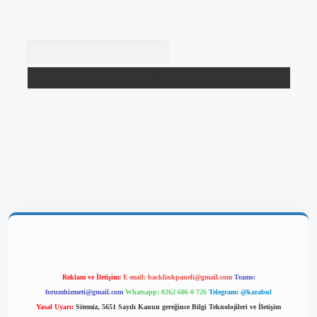
Arama
giriş
Reklam ve İletişim:
E-mail:
backlinkpaneli@gmail.com
Teams:
forumhizmeti@gmail.com
Whatsapp: 0262 606 0 726
Telegram: @karabul
Yasal Uyarı:
Sitemiz, 5651 Sayılı Kanun gereğince Bilgi Teknolojileri ve İletişim