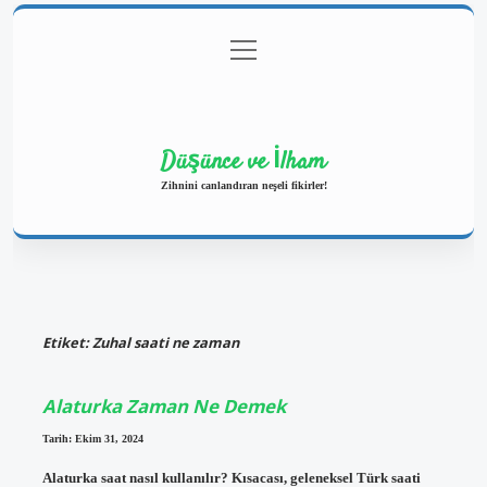
menüyü
Anasayfa
Gizlilik Politikası
Yasal Uyarı
aç
Hakkımızda
Düşünce ve İlham
Zihnini canlandıran neşeli fikirler!
Etiket:
Zuhal saati ne zaman
Alaturka Zaman Ne Demek
Tarih: Ekim 31, 2024
Alaturka saat nasıl kullanılır? Kısacası, geleneksel Türk saati