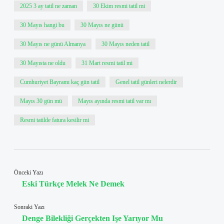
2025 3 ay tatil ne zaman
30 Ekim resmi tatil mi
30 Mayıs hangi bu
30 Mayıs ne günü
30 Mayıs ne günü Almanya
30 Mayıs neden tatil
30 Mayısta ne oldu
31 Mart resmi tatil mi
Cumhuriyet Bayramı kaç gün tatil
Genel tatil günleri nelerdir
Mayıs 30 gün mü
Mayıs ayında resmi tatil var mı
Resmi tatilde fatura kesilir mi
Önceki Yazı
Eski Türkçe Melek Ne Demek
Sonraki Yazı
Denge Bilekliği Gerçekten Işe Yarıyor Mu