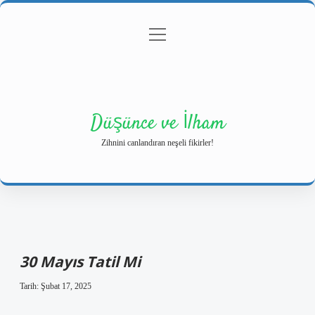
menüyü
Anasayfa
Gizlilik Politikası
Yasal Uyarı
aç
Hakkımızda
Düşünce ve İlham
Zihnini canlandıran neşeli fikirler!
30 Mayıs Tatil Mi
Tarih: Şubat 17, 2025