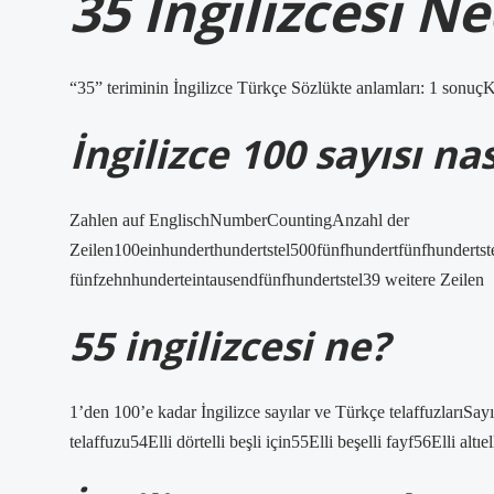
35 İngilizcesi Ne
“35” teriminin İngilizce Türkçe Sözlükte anlamları: 1 sonuç
İngilizce 100 sayısı na
Zahlen auf EnglischNumberCountingAnzahl der
Zeilen100einhunderthundertstel500fünfhundertfünfhundertst
fünfzehnhunderteintausendfünfhundertstel39 weitere Zeilen
55 ingilizcesi ne?
1’den 100’e kadar İngilizce sayılar ve Türkçe telaffuzlarıSa
telaffuzu54Elli dörtelli beşli için55Elli beşelli fayf56Elli altıe