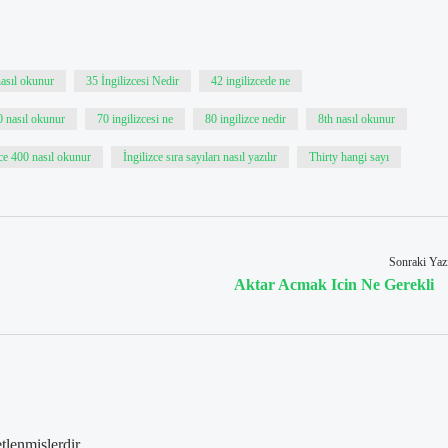
nasıl okunur
35 İngilizcesi Nedir
42 ingilizcede ne
0 nasıl okunur
70 ingilizcesi ne
80 ingilizce nedir
8th nasıl okunur
zce 400 nasıl okunur
İngilizce sıra sayıları nasıl yazılır
Thirty hangi sayı
Sonraki Yaz
Aktar Acmak Icin Ne Gerekli
etlenmişlerdir