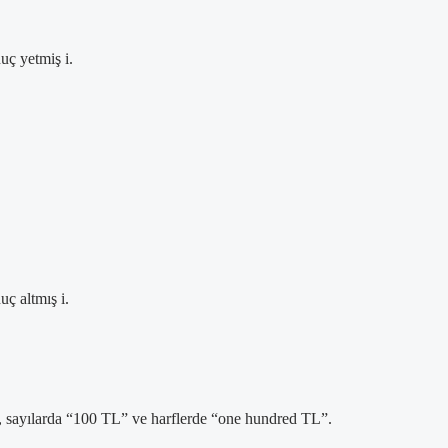
uç yetmiş i.
uç altmış i.
n, sayılarda “100 TL” ve harflerde “one hundred TL”.