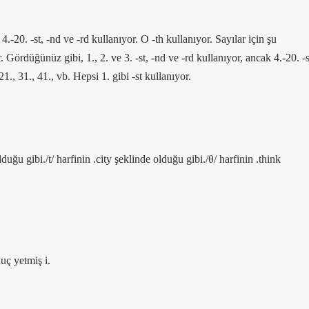
4.-20. -st, -nd ve -rd kullanıyor. O -th kullanıyor. Sayılar için şu
r. Gördüğünüz gibi, 1., 2. ve 3. -st, -nd ve -rd kullanıyor, ancak 4.-20. -s
1., 31., 41., vb. Hepsi 1. gibi -st kullanıyor.
duğu gibi./t/ harfinin .city şeklinde olduğu gibi./θ/ harfinin .think
uç yetmiş i.