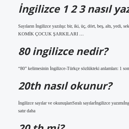
İngilizce 1 2 3 nasıl yaz
Sayıların İngilizce yazılışı: bir, iki, üç, dört, beş, altı, yedi,
KOMİK ÇOCUK ŞARKILARI …
80 ingilizce nedir?
“80” kelimesinin İngilizce-Türkçe sözlükteki anlamları: 1 so
20th nasıl okunur?
İngilizce sayılar ve okunuşlarıSıralı sayılarİngilizce yazımı
satır daha
20 th mi?