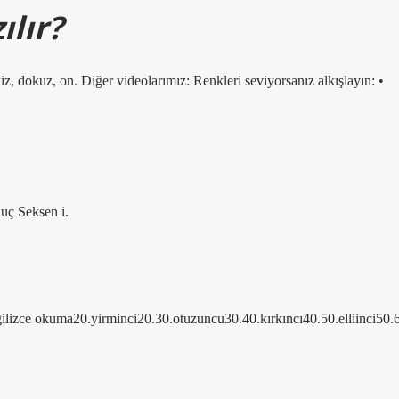
ılır?
 sekiz, dokuz, on. Diğer videolarımız: Renkleri seviyorsanız alkışlayın: •
nuç Seksen i.
İngilizce okuma20.yirminci20.30.otuzuncu30.40.kırkıncı40.50.elliinci50.