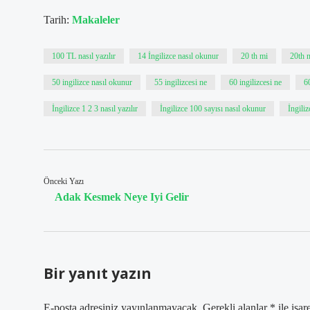
Tarih:
Makaleler
100 TL nasıl yazılır
14 İngilizce nasıl okunur
20 th mi
20th 
50 ingilizce nasıl okunur
55 ingilizcesi ne
60 ingilizcesi ne
6
İngilizce 1 2 3 nasıl yazılır
İngilizce 100 sayısı nasıl okunur
İngili
Önceki Yazı
Adak Kesmek Neye Iyi Gelir
Bir yanıt yazın
E-posta adresiniz yayınlanmayacak.
Gerekli alanlar
*
ile işar