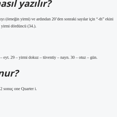
asıl yazılır?
ayıyı (örneğin yirmi) ve ardından 20’den sonraki sayılar için “-th” ekini
), yirmi dördüncü (34.).
y – eyt. 29 – yirmi dokuz – tüventiy – nayn. 30 – otuz – gün.
unur?
 2 sonuç one Quarter i.