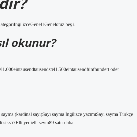
dir?
KategoriİngilizceGenel1Genelotuz beş i.
sıl okunur?
el1.000eintausendtausendstel1.500eintausendfünfhundert oder
yı sayma (kardinal sayı)Sayı sayma İngilizce yazımıSayı sayma Türkçe
lli siks57Elli yedielli sevın89 satır daha