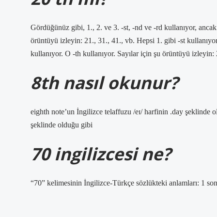
Gördüğünüz gibi, 1., 2. ve 3. -st, -nd ve -rd kullanıyor, ancak 
örüntüyü izleyin: 21., 31., 41., vb. Hepsi 1. gibi -st kullanıyo
kullanıyor. O -th kullanıyor. Sayılar için şu örüntüyü izleyin: 2
8th nasıl okunur?
eighth note’un İngilizce telaffuzu /eɪ/ harfinin .day şeklinde ol
şeklinde olduğu gibi
70 ingilizcesi ne?
“70” kelimesinin İngilizce-Türkçe sözlükteki anlamları: 1 son