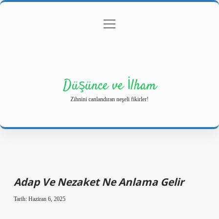
menüyü
Anasayfa
Gizlilik Politikası
Yasal Uyarı
aç
Hakkımızda
Düşünce ve İlham
Zihnini canlandıran neşeli fikirler!
Adap Ve Nezaket Ne Anlama Gelir
Tarih: Haziran 6, 2025